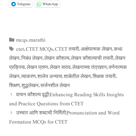
Telegram
WhatsApp
mcqs
marathi
Categories
,
ctet
CTET MCQs
CTET तयारी
आक्षेपात्मक लेखन
कथा
Tags
,
,
,
,
लेखन
निबंध लेखन
लेखन कौशल्य
लेखन कौशल्याची तयारी
लेखन
,
,
,
,
प्रक्रिया
लेखन प्रश्न
लेखन सराव
लेखनाच्या तंत्रज्ञान
वर्णनात्मक
,
,
,
,
लेखन
व्याकरण
शालेय अभ्यास
शाळेतील लेखन
शिक्षक तयारी
,
,
,
,
,
शिक्षण
शुद्धलेखन
सर्जनशील लेखन
,
,
वाचन कौशल्य वृद्धी|Enhancing Reading Skills Insights
and Practice Questions from CTET
उच्चार आणि शब्दाची निर्मिती|Pronunciation and Word
Formation MCQs for CTET