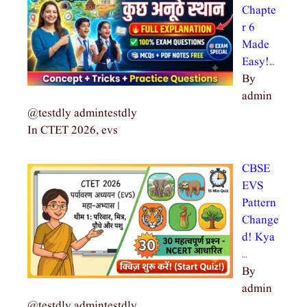
Chapte
r 6
Made
Easy!…
By
admin
@testdly admintestdly
In CTET 2026, evs
CBSE
EVS
Pattern
Change
d! Kya
…
By
admin
@testdly admintestdly