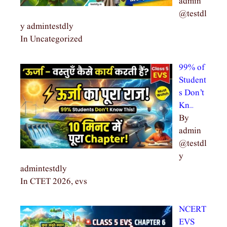
admin
@testdl
y admintestdly
In Uncategorized
99% of
Student
s Don’t
Kn…
By
admin
@testdl
y
admintestdly
In CTET 2026, evs
NCERT
EVS