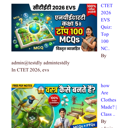
CTET
2026
EVS
Quiz:
Top
100
NC…
By
admin@testdly admintestdly
In CTET 2026, evs
how
Are
Clothes
Made? |
Class …
By