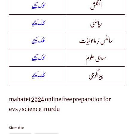
کلک کیجیے
انگلش
کلک کیجیے
ریاضی
کلک کیجیے
سائنس/ماحولیات
کلک کیجیے
سماجی علوم
کلک کیجیے
پیڑاگوجی
maha tet 2024 online free preparation for
evs/science in urdu
Share this: