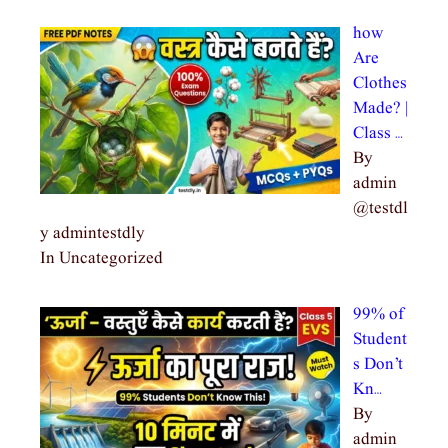
how
Are
Clothes
Made? |
Class …
By
admin
@testdl
y admintestdly
In Uncategorized
99% of
Student
s Don’t
Kn…
By
admin