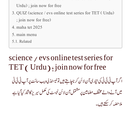
Urdu) ; join now for free
QUIZ (science / evs online test series for TET ( Urdu)
; join now for free)
maha tet 2025
main menu
Related
science / evs online test series for
TET ( Urdu) ; join now for free
اگر آپ ٹی ئی ٹی کی تیاری آن لائن کرنا چاہتے ہیں تو ٹیسٹڈلی ویب سائٹ پر آپ ٹی ئی ٹی
میں آنے والے مختلف مضامین پر مشتمل آن لائن ٹیسٹ کی مکمل سیریز کا شمار کیا گیا ہے
ملاحضہ کر سکتے ہیں۔