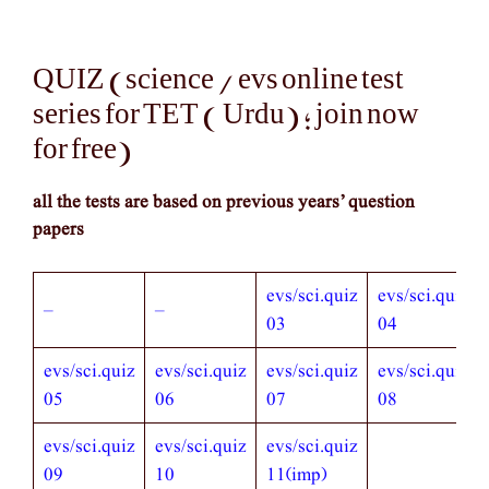
QUIZ (science / evs online test
series for TET ( Urdu) ; join now
for free)
all the tests are based on previous years’ question
papers
evs/sci.quiz
evs/sci.quiz
–
–
03
04
evs/sci.quiz
evs/sci.quiz
evs/sci.quiz
evs/sci.quiz
05
06
07
08
evs/sci.quiz
evs/sci.quiz
evs/sci.quiz
09
10
11(imp)