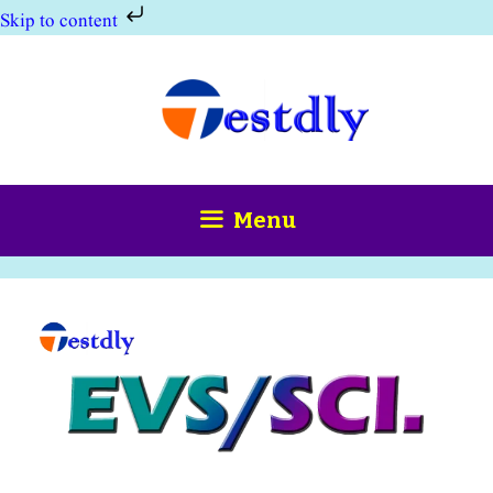
Skip to content
Skip
to
content
Menu