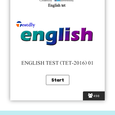
admintestdly
Created by
English tet
ENGLISH TEST (TET-2016) 01
498