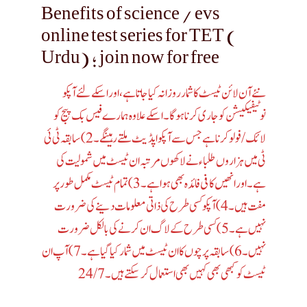
Benefits of science / evs
online test series for TET (
Urdu) ; join now for free
نئے آن لائن ٹیسٹ کا شمار روزانہ کیا جاتا ہے، اور اسکے لئے آپکو
نوٹیفیکیشن کو جاری کرنا ہوگا ۔ اسکے علاوہ ہمارے فیس بک پیج کو
لائک /فولو کرنا ہے جس سے آپکو اپڈیٹ ملتے رہینگے۔2)سابقہ ٹی ئی
ٹی میں ہزاروں طلبا ء نے لاکھوں مرتبہ ان ٹیسٹ میں شمولیت کی
ہے۔ اور انھیں کافی فائدہ بھی ہوا ہے۔3)تمام ٹیسٹ مکمل طور پر
مفت ہیں ۔4) آپکو کسی طرح کی ذاتی معلومات دینے کی ضرورت
نہیں ہے۔5) کسی طرح کے لاگ ان کرنے کی بالکل ضرورت
نہیں ۔ 6) سابقہ پرچوں کا ان ٹیسٹ میں شمار کیا گیا ہے۔7)آپ ان
ٹیسٹ کو کبھی بھی کہیں بھی استعمال کر سکتے ہیں ۔ 24/7