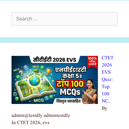
Search
for:
CTET
2026
EVS
Quiz:
Top
100
NC…
By
admin@testdly admintestdly
In CTET 2026, evs