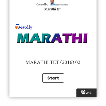
admintestdly
Created by
Marathi tet
MARATHI TET (2016) 02
243