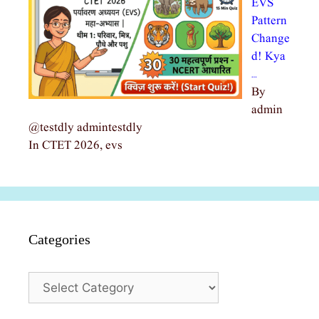
EVS
Pattern
Change
d! Kya
…
By
admin
@testdly admintestdly
In CTET 2026, evs
Categories
Categories