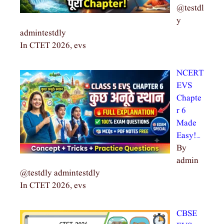
@testdl
y
admintestdly
In CTET 2026, evs
NCERT
EVS
Chapte
r 6
Made
Easy!…
By
admin
@testdly admintestdly
In CTET 2026, evs
CBSE