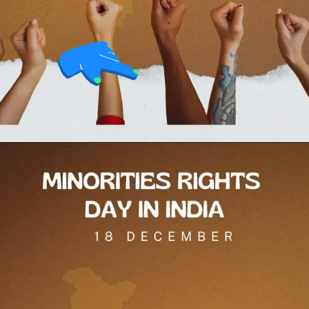
Opening
https://testdly.in/different-programs-and-facilities-for-minorities-in-india/https://testdly.in/different-programs-and-facilities-for-minorities-in-india/