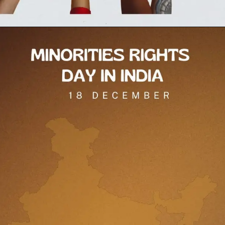
Opening
https://testdly.in/different-programs-and-facilities-for-minorities-in-india/https://testdly.in/different-programs-and-facilities-for-minorities-in-india/