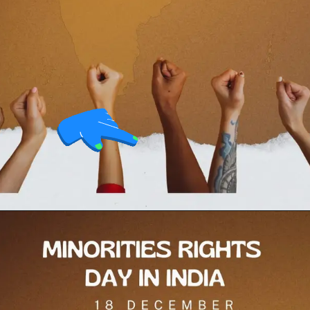
Opening
https://testdly.in/different-programs-and-facilities-for-minorities-in-india/https://testdly.in/different-programs-and-facilities-for-minorities-in-india/