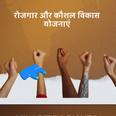
रोजगार और कौशल विकास
योजनाएं
Opening
https://testdly.in/different-programs-and-facilities-for-minorities-in-india/https://testdly.in/different-programs-and-facilities-for-minorities-in-india/