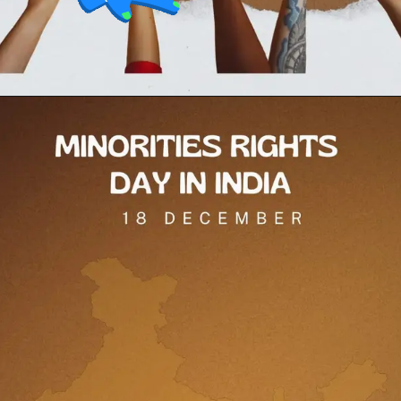
Opening
https://testdly.in/different-programs-and-facilities-for-minorities-in-india/https://testdly.in/different-programs-and-facilities-for-minorities-in-india/