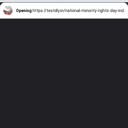
Opening
https://testdly.in/national-minority-rights-day-india-history-info-and-interesting-facts-with-10-mcqs/