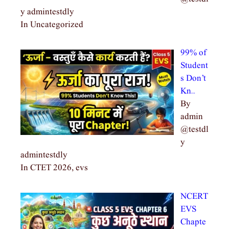
y admintestdly
In Uncategorized
99% of
Student
s Don’t
Kn…
By
admin
@testdl
y
admintestdly
In CTET 2026, evs
NCERT
EVS
Chapte