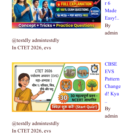
r 6
Made
Easy!…
By
admin
@testdly admintestdly
In CTET 2026, evs
CBSE
EVS
Pattern
Change
d! Kya
…
By
admin
@testdly admintestdly
In CTET 2026, evs