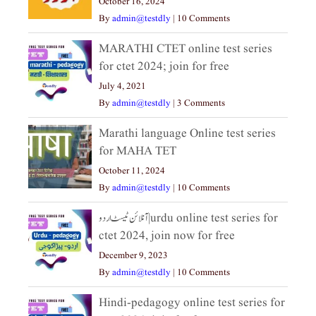
October 16, 2024
By
admin@testdly
|
10 Comments
MARATHI CTET online test series
for ctet 2024; join for free
July 4, 2021
By
admin@testdly
|
3 Comments
Marathi language Online test series
for MAHA TET
October 11, 2024
By
admin@testdly
|
10 Comments
آنلائن ٹیسٹ اردو|urdu online test series for
ctet 2024, join now for free
December 9, 2023
By
admin@testdly
|
10 Comments
Hindi-pedagogy online test series for