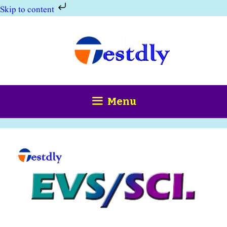
Skip to content
Skip
to
content
Menu