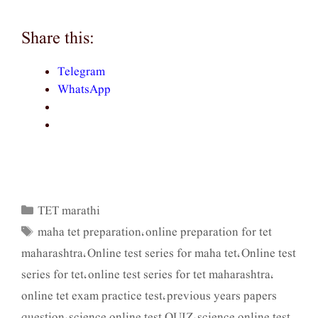
Share this:
Telegram
WhatsApp
TET marathi
Categories
maha tet preparation
online preparation for tet
Tags
,
maharashtra
Online test series for maha tet
Online test
,
,
series for tet
online test series for tet maharashtra
,
,
online tet exam practice test
previous years papers
,
question
science online test QUIZ
science online test
,
,