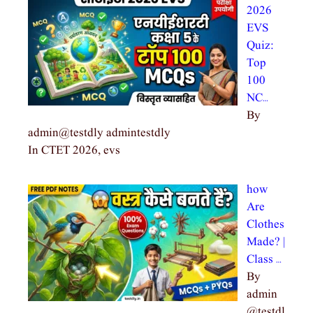
2026
EVS
Quiz:
Top
100
NC…
By
admin@testdly admintestdly
In CTET 2026, evs
how
Are
Clothes
Made? |
Class …
By
admin
@testdl