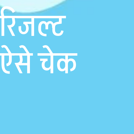
रिजल्ट
ऐसे चेक