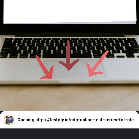
Opening
https://testdly.in/cdp-online-test-series-for-ctet-2021-join-now-free/