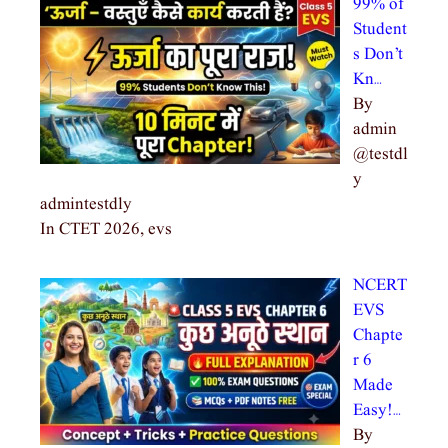
99% of
Student
s Don’t
Kn…
By
admin
@testdl
y
admintestdly
In CTET 2026, evs
NCERT
EVS
Chapte
r 6
Made
Easy!…
By