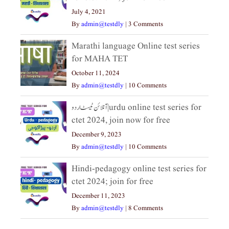
July 4, 2021
By
admin@testdly
|
3 Comments
Marathi language Online test series
for MAHA TET
October 11, 2024
By
admin@testdly
|
10 Comments
آنلائن ٹیسٹ اردو|urdu online test series for
ctet 2024, join now for free
December 9, 2023
By
admin@testdly
|
10 Comments
Hindi-pedagogy online test series for
ctet 2024; join for free
December 11, 2023
By
admin@testdly
|
8 Comments