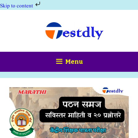
Skip to content
Skip
to
content
Menu