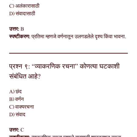
C) अलंकारासाठी
D) संवादासाठी
उत्तर:
B
स्पष्टीकरण:
प्रतिमा म्हणजे वर्णनातून उलगडलेले दृश्य किंवा भावना.
प्रश्न ९: “व्याकरणिक रचना” कोणत्या घटकाशी
संबंधित आहे?
A) छंद
B) वर्णन
C) वाक्यरचना
D) संवाद
उत्तर:
C