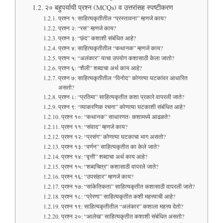
२० बहुपर्यायी प्रश्न (MCQs) व उत्तरांसह स्पष्टीकरण
प्रश्न १: साहित्यकृतीतील “प्रस्तावना” म्हणजे काय?
प्रश्न २: “रस” म्हणजे काय?
प्रश्न ३: “छंद” कशाशी संबंधित आहे?
प्रश्न ४: साहित्यकृतीतील “कथानक” म्हणजे काय?
प्रश्न ५: “अलंकार” याचा उपयोग कशासाठी केला जातो?
प्रश्न ६: “शैली” शब्दाचा अर्थ काय आहे?
प्रश्न ७: साहित्यकृतीतील “विनोद” कोणत्या घटकांवर आधारित
असतो?
प्रश्न ८: “प्रतिमा” साहित्यकृतीत कशा प्रकारे वापरली जाते?
प्रश्न ९: “व्याकरणिक रचना” कोणत्या घटकाशी संबंधित आहे?
प्रश्न १०: “कथानक” साधारणतः कशामध्ये आढळते?
प्रश्न ११: “संवाद” म्हणजे काय?
प्रश्न १२: “प्रसंग” कोणत्या घटकाचा भाग असतो?
प्रश्न १३: “वर्णन” साहित्यकृतीत का केले जाते?
प्रश्न १४: “वृत्ती” शब्दाचा अर्थ काय आहे?
प्रश्न १५: “शब्दचित्र” कशासाठी वापरले जाते?
प्रश्न १६: “उपसंहार” म्हणजे काय?
प्रश्न १७: “सांकेतिकता” साहित्यकृतीत कशासाठी वापरली जाते?
प्रश्न १८: “प्रेरणा” साहित्यकृतीत कशी महत्त्वाची आहे?
प्रश्न १९: साहित्यकृतीतील “अलंकार” कशाला महत्त्व देतो?
प्रश्न २०: “आलेख” साहित्यकृतीत कशाशी संबंधित असतो?