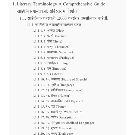
Literary Terminology A Comprehensive Guide
साहित्यिक शब्दावली: सविस्तर मार्गदर्शन
साहित्यिक शब्दावली (2000 शब्दांसह तपशीलवार माहिती)
साहित्यिक शब्दावलीचे महत्त्वाचे घटक
१. आलेख (Plot)
२. प्रसंग (Scene)
३. शैली (Style)
४. पात्र (Character)
५. कथानक (Narrative)
६. प्रस्तावना (Prologue)
७. उपसंहार (Epilogue)
८. रस (Emotion)
९. छंद (Meter)
१०. अलंकार (Figure of Speech)
११. प्रतिमा (Imagery)
१२. सांकेतिकता (Symbolism)
१३. विनोद (Humor)
१४. व्याकरणिक रचना (Syntax)
१५. वृत्ती (Tone)
१६. शब्दचित्र (Word Picture)
१७. वर्णन (Description)
१८. परिष्कृत भाषा (Refined Language)
१९. प्रेरणा (Inspiration)
२०. संवाद (Dialogue)