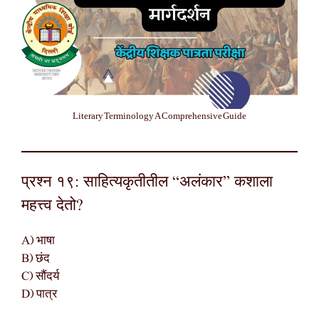
Literary Terminology A Comprehensive Guide
प्रश्न १९: साहित्यकृतीतील “अलंकार” कशाला
महत्त्व देतो?
A) भाषा
B) छंद
C) सौंदर्य
D) पात्र