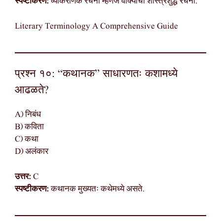
स्पष्टीकरण:
व्याकरणिक रचना म्हणजे वाक्याची शास्त्रशुद्ध रचना.
Literary Terminology A Comprehensive Guide
प्रश्न १०: “कथानक” साधारणतः कशामध्ये
आढळते?
A) निबंध
B) कविता
C) कथा
D) अलंकार
उत्तर:
C
स्पष्टीकरण:
कथानक मुख्यतः कथेमध्ये असते.