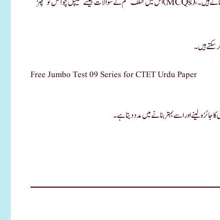
پل چوائس کوئسچنز
 سکتے ہیں۔
Free Jumbo Test 09 Series for CTET Urdu Paper
کا جائزہ لینے اور اسے بہتر بنانے میں مدد دیتا ہے۔