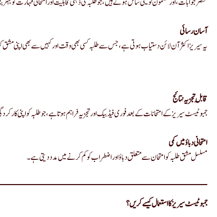
اس میں مختلف قسم کے سوالات جیسے ملٹی (MCQs)، مختصر جوابات، اور مضمون نویسی شامل ہوتے ہیں، جو طلبہ کی ذہنی قابلیت اور امتحانی مہارت کو بہتر بناتے ہیں۔
آسان رسائی
یہ سیریز اکثر آن لائن دستیاب ہوتی ہے، جس سے طلبہ کسی بھی وقت اور کہیں سے بھی اپنی مشق کر
قابلِ تجزیہ نتائج
جمبو ٹیسٹ سیریز کے امتحانات کے بعد فوری فیڈبیک اور تجزیہ فراہم ہوتا ہے، جو طلبہ کو اپنی کارکردگی 
امتحانی دباؤ میں کمی
مسلسل مشق طلبہ کو امتحان سے متعلق دباؤ اور اضطراب کو کم کرنے میں مدد دیتی ہے۔
جمبو ٹیسٹ سیریز کا استعمال کیسے کریں؟