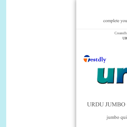
complete you
Created 
URD
URDU JUMBO Q
jumbo qui