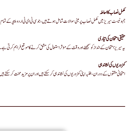
مکمل نصاب کا احاطہ
جمبو ٹیسٹ سیریز میں مکمل نصاب پر مبنی سوالات شامل ہوتے ہیں، جو سی ٹی ای ٹی اردو پیپر کے تمام
حقیقی امتحان کی تیاری
یہ سیریز امتحان کے انداز کو سمجھنے اور وقت کے مؤثر استعمال کی مشق کرنے کا موقع فراہم کرتی ہے۔ ی
کمزوریوں کی نشاندہی
امتحانی مشقوں کے دوران، طلبہ اپنی کمزوریوں کی نشاندہی کر سکتے ہیں اور ان پر مزید محنت کر سکتے ہی