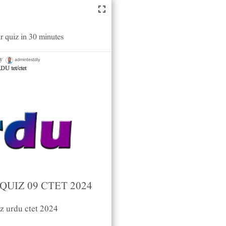
r quiz in 30 minutes
admintestdly
by
U tet/ctet
UIZ 09 CTET 2024
z urdu ctet 2024