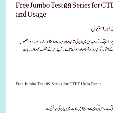
Free Jumbo Test 09 Series for CT
and Usage
 اور استعمال
ے، جو ٹیچنگ کے میدان میں ان کی قابلیت اور مہارت کا مظاہرہ کرتا ہے۔ اردو مضمون
 امتحان کی تیاری کو آسان اور مؤثر بناتا ہے۔ آئیے اس کے مختلف پہلوؤں پر بات
Free Jumbo Test 09 Series for CTET Urdu Paper