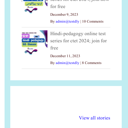
for free
December 9, 2023
By
admin@testdly
|
10 Comments
Hindi-pedagogy online test
series for ctet 2024; join for
free
December 11, 2023
By
admin@testdly
|
8 Comments
अल्पसंख्यकों के लिए
राष्ट्रीय अल्पसंख्यक
मर
विभिन्न योजनाएं और
अधिकार दिवस| 18
वर्
View all stories
सुविधाएं
दिसंबर
प्