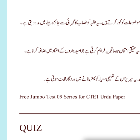
 موضوعات کو کور کرتے ہیں۔ یہ طلبہ کو نصاب کا گہرائی سے جائزہ لینے میں مدد دیتی ہے۔
ہ حقیقی امتحان جیسا تجربہ فراہم کرتی ہے جو امیدواروں کے اعتماد میں اضافہ کرتا ہے۔
ں۔ یہ سیریز ان کے تعلیمی معیار کو بہتر بنانے میں مددگار ثابت ہوتی ہے۔
Free Jumbo Test 09 Series for CTET Urdu Paper
QUIZ