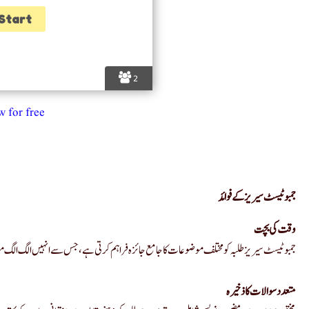
2
 now for free
جمبو ٹیسٹ سیریز کے فوائد
وقت کی بچت
جمبو ٹیسٹ سیریز طلبہ کو مختلف موضوعات کا جامع جائزہ فراہم کرتی ہے، جس سے انہیں الگ ال
متعدد سوالات کا ذخیرہ