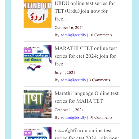
URDU online test series for
TET (Urdu) join now for
free..
October 16, 2024
By
admin@testdly
|
10 Comments
MARATHI CTET online test
series for ctet 2024; join for
free
July 4, 2021
By
admin@testdly
|
3 Comments
Marathi language Online test
series for MAHA TET
October 11, 2024
By
admin@testdly
|
10 Comments
آنلائن ٹیسٹ اردو|urdu online test
series for ctet 2024, join now