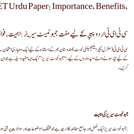
ET Urdu Paper: Importance, Benefits,
سی ٹی ای ٹی اردو پیپر کے لیے مفت جمبو ٹیسٹ سیریز: اہمیت، فوائد
سی ٹی ای ٹی (سنٹرل ٹیچر ایلیجبیلٹی ٹیسٹ) ہندوستان بھر کے اساتذہ کے لیے ایک معیاری امتحان ہ
کے لیے تیار ہونے والے امیدواروں کے لیے، “جمبو ٹیسٹ سیریز” ایک ایسا مفید وسیلہ ہے جو ان کے
کریں۔
جمبو ٹیسٹ سیریز کی اہمیت
جمبو ٹیسٹ سیریز ایک مکمل اور جامع مطالعہ کا ذریعہ ہے جو مختلف موضوعات اور سوالات پر مبنی ہوتی ہے۔ اس کی اہمیت درج ذیل نکات میں بیان کی جا سکتی ہے: