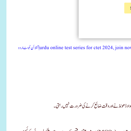
آنلائن ٹیسٹ اردو|urdu online test series for ctet 2024, join
گ مواد ڈھونڈنے اور وقت ضائع کرنے کی ضرورت نہیں رہتی۔