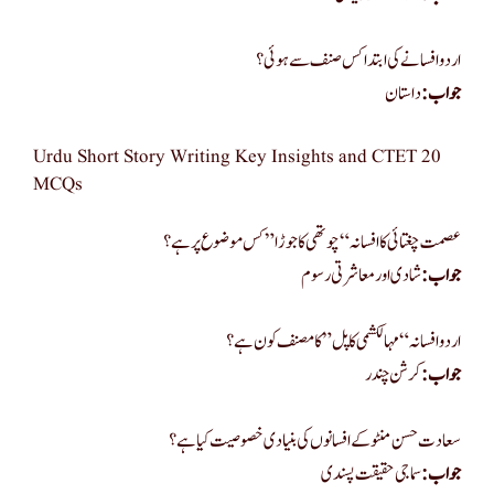
اردو افسانے کی ابتدا کس صنف سے ہوئی؟
جواب:
داستان
Urdu Short Story Writing Key Insights and CTET 20
MCQs
عصمت چغتائی کا افسانہ “چوتھی کا جوڑا” کس موضوع پر ہے؟
جواب:
شادی اور معاشرتی رسوم
اردو افسانہ “مہالکشمی کا پل” کا مصنف کون ہے؟
جواب:
کرشن چندر
سعادت حسن منٹو کے افسانوں کی بنیادی خصوصیت کیا ہے؟
جواب:
سماجی حقیقت پسندی