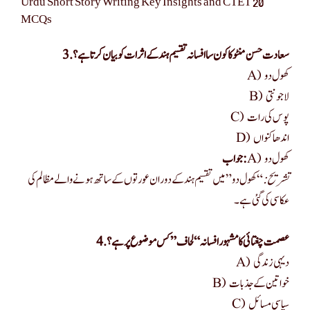
Urdu Short Story Writing Key Insights and CTET 20
MCQs
3. سعادت حسن منٹو کا کون سا افسانہ تقسیم ہند کے اثرات کو بیان کرتا ہے؟
A) کھول دو
B) لاجونتی
C) پوس کی رات
D) اندھا کنواں
A) کھول دو
جواب:
تشریح:
“کھول دو” میں تقسیم ہند کے دوران عورتوں کے ساتھ ہونے والے مظالم کی
عکاسی کی گئی ہے۔
4. عصمت چغتائی کا مشہور افسانہ “لحاف” کس موضوع پر ہے؟
A) دیہی زندگی
B) خواتین کے جذبات
C) سیاسی مسائل