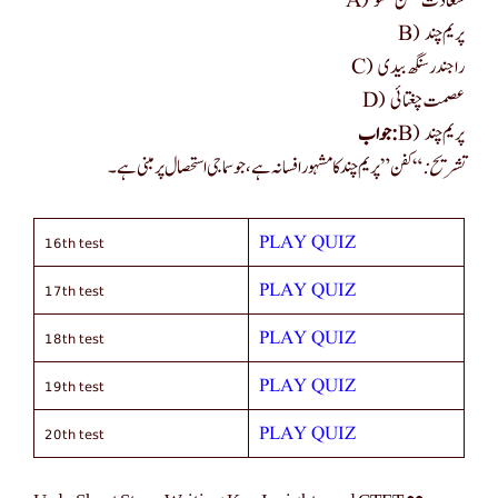
A) سعادت حسن منٹو
B) پریم چند
C) راجندر سنگھ بیدی
D) عصمت چغتائی
B) پریم چند
جواب:
تشریح:
“کفن” پریم چند کا مشہور افسانہ ہے، جو سماجی استحصال پر مبنی ہے۔
16th test
PLAY QUIZ
17th test
PLAY QUIZ
18th test
PLAY QUIZ
19th test
PLAY QUIZ
20th test
PLAY QUIZ