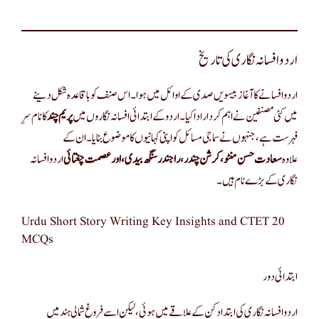
اردو افسانہ نگاری کی تاریخ
اردو افسانے کا آغاز بیسویں صدی کے اوائل میں ہوا۔ اس صنف کو باقاعدہ شکل دینے
میں کئی مصنفین نے اہم کردار ادا کیا۔ اردو کے ابتدائی افسانہ نگاروں میں
پریم چند
کا نام سرِ
فہرست ہے، جنہوں نے سماجی مسائل کو اپنی کہانیوں کا موضوع بنایا۔ ان کے
علاوہ
سعادت حسن منٹو، کرشن چندر، راجندر سنگھ بیدی، اور عصمت چغتائی
اردو افسانہ
نگاری کے بڑے نام ہیں۔
Urdu Short Story Writing Key Insights and CTET 20
MCQs
ابتدائی دور
اردو افسانہ نگاری کی ابتدا دکن کے علاقے میں ہوئی، لیکن اسے فروغ شمالی ہند میں