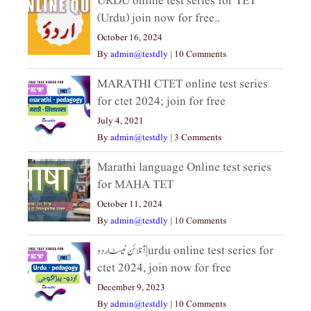
URDU online test series for TET
(Urdu) join now for free..
October 16, 2024
By
admin@testdly
|
10 Comments
MARATHI CTET online test series
for ctet 2024; join for free
July 4, 2021
By
admin@testdly
|
3 Comments
Marathi language Online test series
for MAHA TET
October 11, 2024
By
admin@testdly
|
10 Comments
آنلائن ٹیسٹ اردو|urdu online test series for
ctet 2024, join now for free
December 9, 2023
By
admin@testdly
|
10 Comments