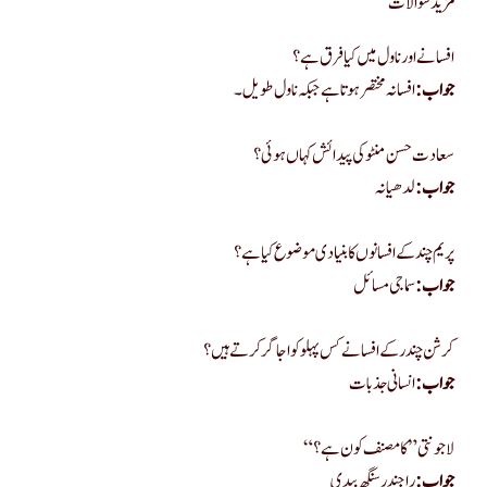
مزید سوالات
افسانے اور ناول میں کیا فرق ہے؟
جواب:
افسانہ مختصر ہوتا ہے جبکہ ناول طویل۔
سعادت حسن منٹو کی پیدائش کہاں ہوئی؟
جواب:
لدھیانہ
پریم چند کے افسانوں کا بنیادی موضوع کیا ہے؟
جواب:
سماجی مسائل
کرشن چندر کے افسانے کس پہلو کو اجاگر کرتے ہیں؟
جواب:
انسانی جذبات
“لاجونتی” کا مصنف کون ہے؟
جواب:
راجندر سنگھ بیدی