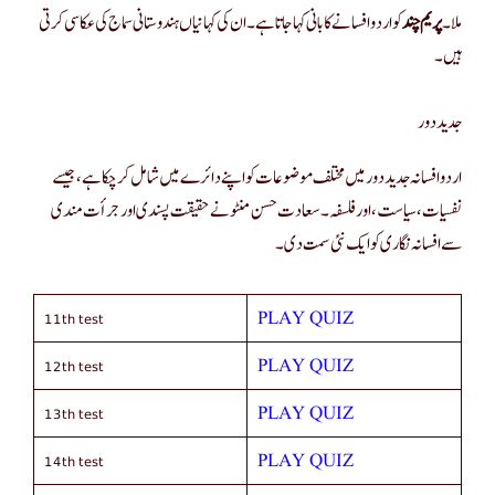
ملا۔
پریم چند
کو اردو افسانے کا بانی کہا جاتا ہے۔ ان کی کہانیاں ہندوستانی سماج کی عکاسی کرتی
ہیں۔
جدید دور
اردو افسانہ جدید دور میں مختلف موضوعات کو اپنے دائرے میں شامل کر چکا ہے، جیسے
نفسیات، سیاست، اور فلسفہ۔ سعادت حسن منٹو نے حقیقت پسندی اور جرأت مندی
سے افسانہ نگاری کو ایک نئی سمت دی۔
11th test
PLAY QUIZ
12th test
PLAY QUIZ
13th test
PLAY QUIZ
14th test
PLAY QUIZ