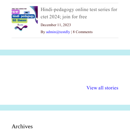
Hindi-pedagogy online test series for
ctet 2024; join for free
December 11, 2023
By
admin@testdly
|
8 Comments
अल्पसंख्यकों के लिए
राष्ट्रीय अल्पसंख्यक
मराठी पेडाग
विभिन्न योजनाएं और
अधिकार दिवस| 18
वर्षातील महत्व
View all stories
सुविधाएं
दिसंबर
प्रश्न (2024
Archives