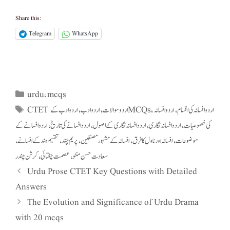
Share this:
Telegram
WhatsApp
urdu
mcqs
Categories
,
اردو افسانہ کی اقسام
اردو افسانہ
اردو ادب کے MCQs
CTET اردو سوالات
اردو ادب
Tags
,
,
,
,
کی خصوصیات
اردو افسانہ نگاری
اردو افسانہ نگاری کے اصول
اردو افسانے کی تاریخ
اردو افسانے کے
,
,
,
,
موضوعات
افسانہ اور ناول کا فرق
افسانہ کے مشہور مصنفین
پریم چند
تقسیم ہند کے افسانے
,
,
,
,
,
سعادت حسن منٹو
عصمت چغتائی
کرشن چندر
,
,
Urdu Prose CTET Key Questions with Detailed
Answers
The Evolution and Significance of Urdu Drama
with 20 mcqs