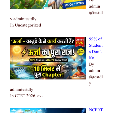
By
admin
@testdl
y admintestdly
In Uncategorized
99% of
Student
s Don’t
Kn…
By
admin
@testdl
y
admintestdly
In CTET 2026, evs
NCERT