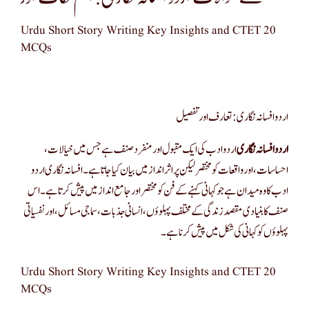
Urdu Short Story Writing Key Insights and CTET 20
MCQs
اردو افسانہ نگاری: تعارف اور تفصیل
اردو افسانہ نگاری
اردو ادب کی ایک مقبول اور منفرد صنف ہے جس میں خیالات،
احساسات، اور واقعات کو مختصر لیکن پراثر انداز میں بیان کیا جاتا ہے۔ افسانہ نگاری اردو
ادب کا وہ میدان ہے جو کہانی کہنے کے فن کو مختصر اور جامع انداز میں پیش کرتا ہے۔ اس
صنف کا بنیادی مقصد زندگی کے مختلف پہلوؤں، انسانی جذبات، سماجی مسائل، اور نفسیاتی
پہلوؤں کو کہانی کی شکل میں پیش کرنا ہے۔
Urdu Short Story Writing Key Insights and CTET 20
MCQs