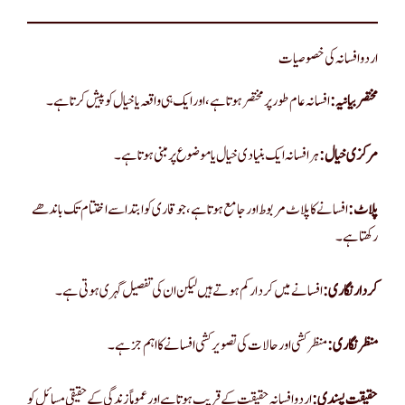
اردو افسانہ کی خصوصیات
مختصر بیانیہ:
افسانہ عام طور پر مختصر ہوتا ہے، اور ایک ہی واقعہ یا خیال کو پیش کرتا ہے۔
مرکزی خیال:
ہر افسانہ ایک بنیادی خیال یا موضوع پر مبنی ہوتا ہے۔
پلاٹ:
افسانے کا پلاٹ مربوط اور جامع ہوتا ہے، جو قاری کو ابتدا سے اختتام تک باندھے
رکھتا ہے۔
کردار نگاری:
افسانے میں کردار کم ہوتے ہیں لیکن ان کی تفصیل گہری ہوتی ہے۔
منظر نگاری:
منظر کشی اور حالات کی تصویر کشی افسانے کا اہم جز ہے۔
حقیقت پسندی:
اردو افسانہ حقیقت کے قریب ہوتا ہے اور عموماً زندگی کے حقیقی مسائل کو