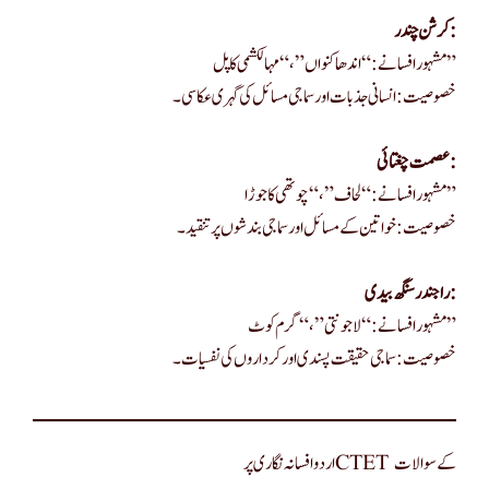
کرشن چندر:
مشہور افسانے: “اندھا کنواں”، “مہالکشمی کا پل”
خصوصیت: انسانی جذبات اور سماجی مسائل کی گہری عکاسی۔
عصمت چغتائی:
مشہور افسانے: “لحاف”، “چوتھی کا جوڑا”
خصوصیت: خواتین کے مسائل اور سماجی بندشوں پر تنقید۔
راجندر سنگھ بیدی:
مشہور افسانے: “لاجونتی”، “گرم کوٹ”
خصوصیت: سماجی حقیقت پسندی اور کرداروں کی نفسیات۔
اردو افسانہ نگاری پر CTET کے سوالات