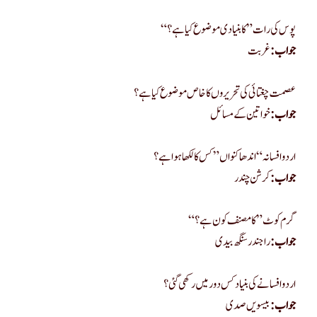
“پوس کی رات” کا بنیادی موضوع کیا ہے؟
جواب:
غربت
عصمت چغتائی کی تحریروں کا خاص موضوع کیا ہے؟
جواب:
خواتین کے مسائل
اردو افسانہ “اندھا کنواں” کس کا لکھا ہوا ہے؟
جواب:
کرشن چندر
“گرم کوٹ” کا مصنف کون ہے؟
جواب:
راجندر سنگھ بیدی
اردو افسانے کی بنیاد کس دور میں رکھی گئی؟
جواب:
بیسویں صدی