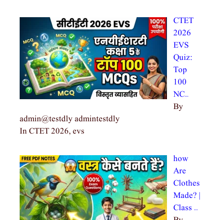
CTET
2026
EVS
Quiz:
Top
100
NC…
By
admin@testdly admintestdly
In CTET 2026, evs
how
Are
Clothes
Made? |
Class …