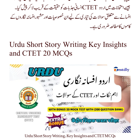
انسانی جذبات کو حقیقت کے قریب لا کر پیش کیا۔ CTET جیسے امتحانات میں اردو
افسانے سے متعلق سوالات کی تیاری کے لیے ان خصوصیات اور مشہور افسانہ نگاروں کے
کاموں کا مطالعہ ضروری ہے۔
Urdu Short Story Writing Key Insights
and CTET 20 MCQs
Urdu Short Story Writing: Key Insights and CTET MCQs