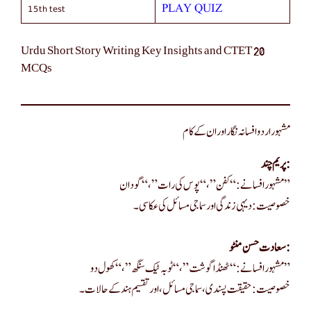
15th test
PLAY QUIZ
Urdu Short Story Writing Key Insights and CTET 20
MCQs
مشہور اردو افسانہ نگار اور ان کے کام
پریم چند:
مشہور افسانے: “کفن”، “پوس کی رات”، “گودان”
خصوصیت: دیہی زندگی اور سماجی مسائل کی عکاسی۔
سعادت حسن منٹو:
مشہور افسانے: “ٹھنڈا گوشت”، “ٹوبہ ٹیک سنگھ”، “کھول دو”
خصوصیت: حقیقت پسندی، سماجی مسائل، اور تقسیم ہند کے حالات۔