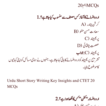
20 اہم MCQs
1. اردو افسانے کا آغاز کس مصنف سے منسوب کیا جاتا ہے؟
A) کرشن چندر
B) سعادت حسن منٹو
C) پریم چند
D) عصمت چغتائی
C) پریم چند
جواب:
تشریح:
پریم چند کو اردو افسانے کا بانی کہا جاتا ہے، جنہوں نے سماجی مسائل کو اپنی کہانیوں
کا موضوع بنایا۔
Urdu Short Story Writing Key Insights and CTET 20
MCQs
2. اردو افسانہ “کفن” کس کا لکھا ہوا ہے؟