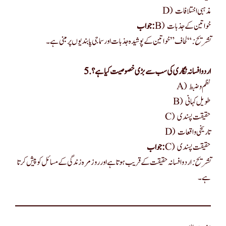
D) مذہبی اختلافات
B) خواتین کے جذبات
جواب:
تشریح:
“لحاف” خواتین کے پوشیدہ جذبات اور سماجی پابندیوں پر مبنی ہے۔
5. اردو افسانہ نگاری کی سب سے بڑی خصوصیت کیا ہے؟
A) نظم و ضبط
B) طویل کہانی
C) حقیقت پسندی
D) تاریخی واقعات
C) حقیقت پسندی
جواب:
تشریح:
اردو افسانہ حقیقت کے قریب ہوتا ہے اور روزمرہ زندگی کے مسائل کو پیش کرتا
ہے۔