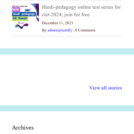
Hindi-pedagogy online test series for
ctet 2024; join for free
December 11, 2023
By
admin@testdly
|
8 Comments
अल्पसंख्यकों के लिए
राष्ट्रीय अल्पसंख्यक
मराठी पेडाग
विभिन्न योजनाएं और
अधिकार दिवस| 18
वर्षातील महत्व
View all stories
सुविधाएं
दिसंबर
प्रश्न (2024
Archives