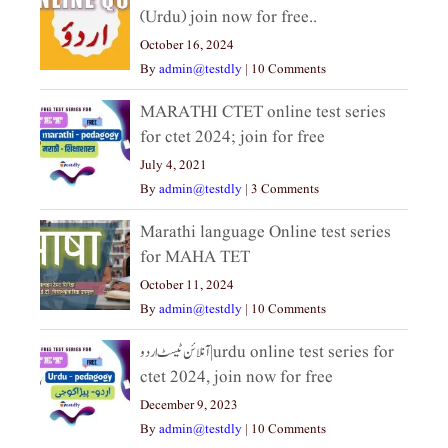
(Urdu) join now for free..
October 16, 2024
By
admin@testdly
|
10 Comments
MARATHI CTET online test series
for ctet 2024; join for free
July 4, 2021
By
admin@testdly
|
3 Comments
Marathi language Online test series
for MAHA TET
October 11, 2024
By
admin@testdly
|
10 Comments
آنلائن ٹیسٹ اردو|urdu online test series for
ctet 2024, join now for free
December 9, 2023
By
admin@testdly
|
10 Comments