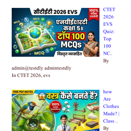
CTET
2026
EVS
Quiz:
Top
100
NC…
By
admin@testdly admintestdly
In CTET 2026, evs
how
Are
Clothes
Made? |
Class …
By