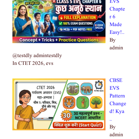
EVS
Chapte
r 6
Made
Easy!…
By
admin
@testdly admintestdly
In CTET 2026, evs
CBSE
EVS
Pattern
Change
d! Kya
…
By
admin