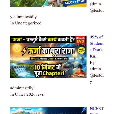
admin
@testdl
y admintestdly
In Uncategorized
99% of
Student
s Don’t
Kn…
By
admin
@testdl
y
admintestdly
In CTET 2026, evs
NCERT