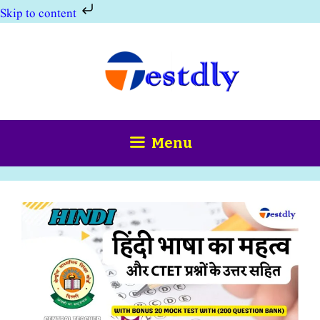
Skip to content
Skip
to
content
Menu