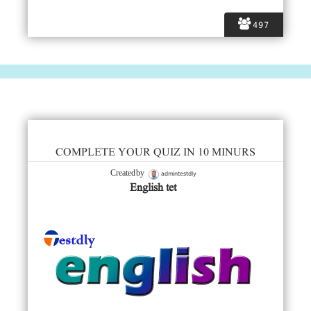
497
COMPLETE YOUR QUIZ IN 10 MINURS
admintestdly
Created by
English tet