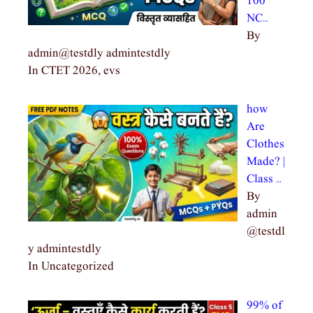
100
NC…
By
admin@testdly admintestdly
In CTET 2026, evs
how
Are
Clothes
Made? |
Class …
By
admin
@testdl
y admintestdly
In Uncategorized
99% of