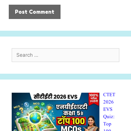
Search
for:
CTET
2026
EVS
Quiz:
Top