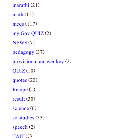
marathi
(21)
math
(15)
mcqs
(117)
my Gov QUIZ
(2)
NEWS
(7)
pedagogy
(37)
provisional answer key
(2)
QUIZ
(10)
quotes
(22)
Recipe
(1)
result
(30)
science
(6)
so.studies
(33)
speech
(2)
TAIT
(7)