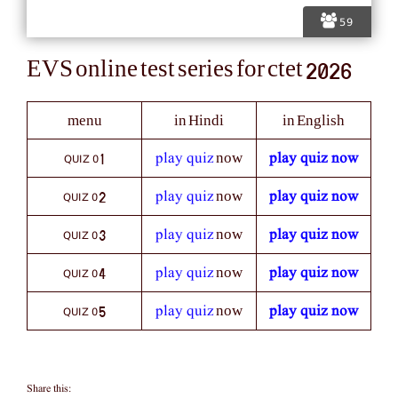
59
EVS online test series for ctet 2026
menu
in Hindi
in English
QUIZ 0
play quiz
play quiz now
1
now
QUIZ 0
play quiz
play quiz now
2
now
QUIZ 0
play quiz
play quiz now
3
now
QUIZ 0
play quiz
play quiz now
4
now
QUIZ 0
play quiz
play quiz now
5
now
Share this: