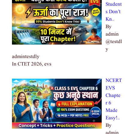
Student
s Don’t
Kn…
By
admin
@testdl
y
admintestdly
In CTET 2026, evs
NCERT
EVS
Chapte
r 6
Made
Easy!…
By
admin