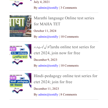
July 4, 2021
By
admin@testdly
|
3 Comments
Marathi language Online test series
for MAHA TET
October 11, 2024
By
admin@testdly
|
10 Comments
آنلائن ٹیسٹ اردو|urdu online test series for
ctet 2024, join now for free
December 9, 2023
By
admin@testdly
|
10 Comments
Hindi-pedagogy online test series for
ctet 2024; join for free
December 11, 2023
By
admin@testdly
|
8 Comments