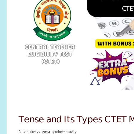
Tense and Its Types CTET 
admintestdly
November 27, 2024
by