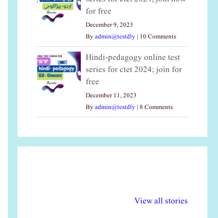
for free
December 9, 2023
By
admin@testdly
|
10 Comments
Hindi-pedagogy online test
series for ctet 2024; join for
free
December 11, 2023
By
admin@testdly
|
8 Comments
अल्पसंख्यकों के लिए
राष्ट्रीय अल्पसंख्यक
मर
विभिन्न योजनाएं और
अधिकार दिवस| 18
वर्
View all stories
सुविधाएं
दिसंबर
प्