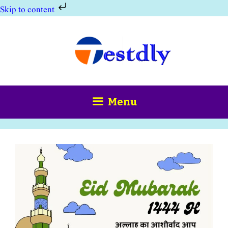
Skip to content
Skip
to
content
Menu