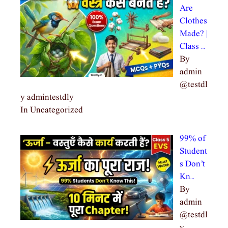
Are
Clothes
Made? |
Class …
By
admin
@testdl
y admintestdly
In Uncategorized
99% of
Student
s Don’t
Kn…
By
admin
@testdl
y