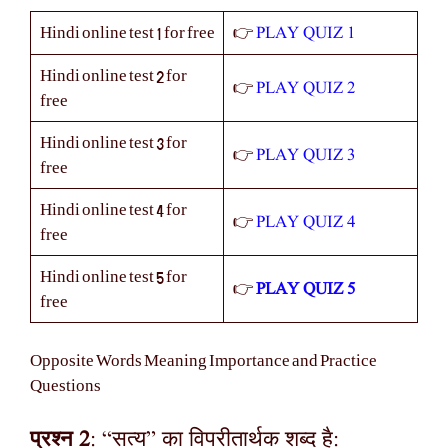
PLAY QUIZ 1
Hindi online test 1 for free
👉
Hindi online test 2 for
PLAY QUIZ 2
👉
free
Hindi online test 3 for
PLAY QUIZ 3
👉
free
Hindi online test 4 for
PLAY QUIZ 4
👉
free
Hindi online test 5 for
PLAY QUIZ 5
👉
free
Opposite Words Meaning Importance and Practice
Questions
प्रश्न 2
: “सत्य” का विपरीतार्थक शब्द है: