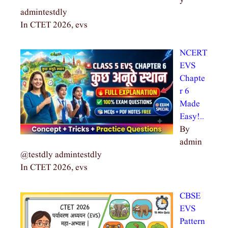
admintestdly
In CTET 2026, evs
NCERT
EVS
Chapte
r 6
Made
Easy!…
By
admin
@testdly admintestdly
In CTET 2026, evs
CBSE
EVS
Pattern