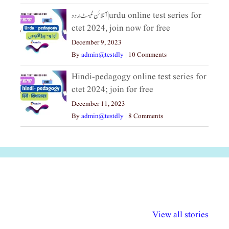
آنلائن ٹیسٹ اردو|urdu online test series for
ctet 2024, join now for free
December 9, 2023
By
admin@testdly
|
10 Comments
Hindi-pedagogy online test series for
ctet 2024; join for free
December 11, 2023
By
admin@testdly
|
8 Comments
अल्पसंख्यकों के लिए
राष्ट्रीय अल्पसंख्यक
मराठी पेडाग
विभिन्न योजनाएं और
अधिकार दिवस| 18
वर्षातील महत्व
View all stories
सुविधाएं
दिसंबर
प्रश्न (2024