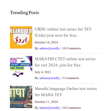
Trending Posts
URDU online test series for TET
(Urdu) join now for free..
October 16, 2024
By
admin@testdly
|
10 Comments
MARATHI CTET online test series
for ctet 2024; join for free
July 4, 2021
By
admin@testdly
|
3 Comments
Marathi language Online test series
for MAHA TET
October 11, 2024
By
admin@testdly
|
10 Comments