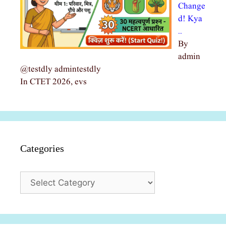
Change
d! Kya
…
By
admin
@testdly admintestdly
In CTET 2026, evs
Categories
Categories