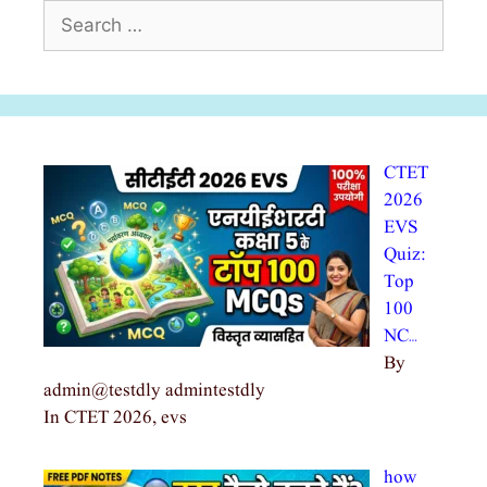
Search
for:
CTET
2026
EVS
Quiz:
Top
100
NC…
By
admin@testdly admintestdly
In CTET 2026, evs
how