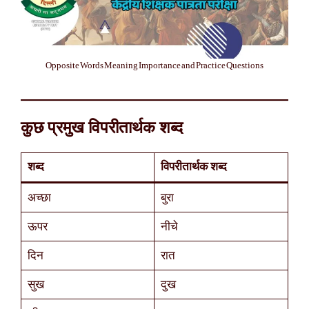
Opposite Words Meaning Importance and Practice Questions
कुछ प्रमुख विपरीतार्थक शब्द
शब्द
विपरीतार्थक शब्द
अच्छा
बुरा
ऊपर
नीचे
दिन
रात
सुख
दुख