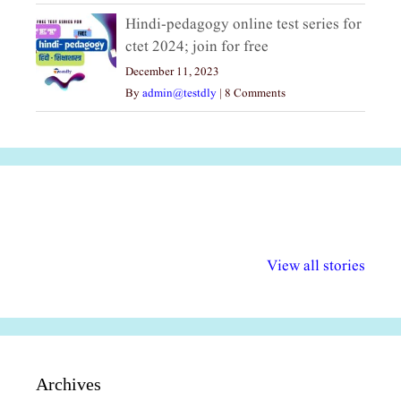
Hindi-pedagogy online test series for
ctet 2024; join for free
December 11, 2023
By
admin@testdly
|
8 Comments
अल्पसंख्यकों के लिए
राष्ट्रीय अल्पसंख्यक
मराठी पेडाग
विभिन्न योजनाएं और
अधिकार दिवस| 18
वर्षातील महत्व
View all stories
सुविधाएं
दिसंबर
प्रश्न (2024
Archives