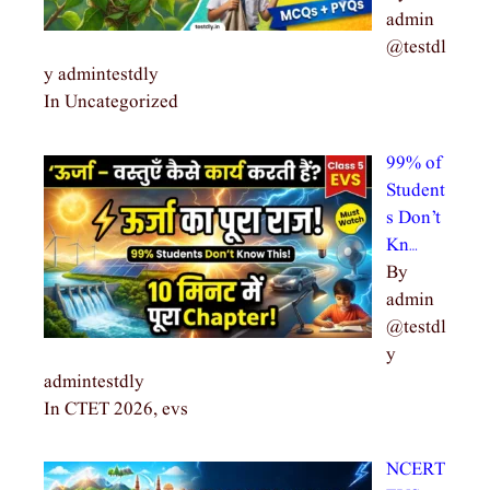
admin
@testdl
y admintestdly
In Uncategorized
99% of
Student
s Don’t
Kn…
By
admin
@testdl
y
admintestdly
In CTET 2026, evs
NCERT