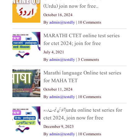
(Urdu) join now for free..
October 16, 2024
By
admin@testdly
|
10 Comments
MARATHI CTET online test series
for ctet 2024; join for free
July 4, 2021
By
admin@testdly
|
3 Comments
Marathi language Online test series
for MAHA TET
October 11, 2024
By
admin@testdly
|
10 Comments
آنلائن ٹیسٹ اردو|urdu online test series for
ctet 2024, join now for free
December 9, 2023
By
admin@testdly
|
10 Comments