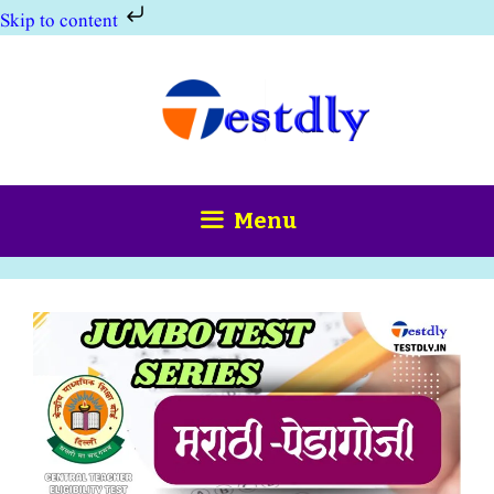
Skip to content
Skip
to
content
Menu