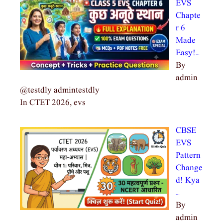
EVS
Chapte
r 6
Made
Easy!…
By
admin
@testdly admintestdly
In CTET 2026, evs
CBSE
EVS
Pattern
Change
d! Kya
…
By
admin