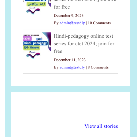
for free
December 9, 2023
By
admin@testdly
|
10 Comments
Hindi-pedagogy online test
series for ctet 2024; join for
free
December 11, 2023
By
admin@testdly
|
8 Comments
अल्पसंख्यकों के लिए
राष्ट्रीय अल्पसंख्यक
मर
विभिन्न योजनाएं और
अधिकार दिवस| 18
वर्
View all stories
सुविधाएं
दिसंबर
प्