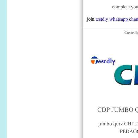
complete you
join
testdly whatsapp chan
Created 
CDP JUMBO Q
jumbo quiz CH
PEDAGO