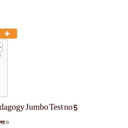
5
dagogy Jumbo Test no 5
स्ट
0