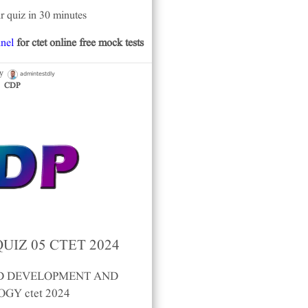
r quiz in 30 minutes
nel
for ctet online free mock tests
admintestdly
by
CDP
UIZ 05 CTET 2024
ILD DEVELOPMENT AND
GY ctet 2024