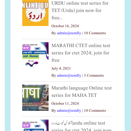
URDU online test series for
TET (Urdu) join now for
free..
October 16, 2024
By
admin@testdly
|
10 Comments
MARATHI CTET online test
series for ctet 2024; join for
free
July 4, 2021
By
admin@testdly
|
3 Comments
Marathi language Online test
series for MAHA TET
October 11, 2024
By
admin@testdly
|
10 Comments
آنلائن ٹیسٹ اردو|urdu online test
series for ctet 2024, join now