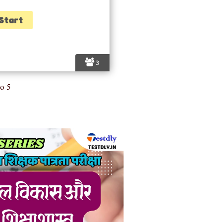
3
o 5