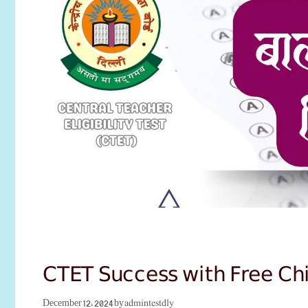
CTET Success with Free Ch
admintestdly
December 12, 2024
by