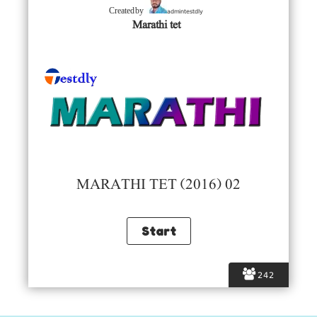
admintestdly
Created by
Marathi tet
MARATHI TET (2016) 02
242