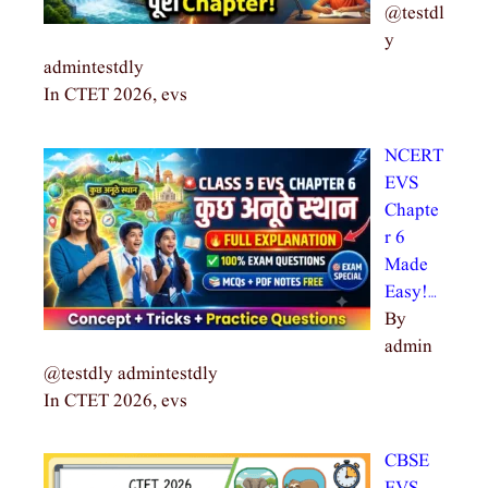
@testdl
y
admintestdly
In CTET 2026, evs
NCERT
EVS
Chapte
r 6
Made
Easy!…
By
admin
@testdly admintestdly
In CTET 2026, evs
CBSE