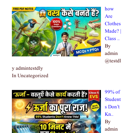
how
Are
Clothes
Made? |
Class …
By
admin
@testdl
y admintestdly
In Uncategorized
99% of
Student
s Don’t
Kn…
By
admin