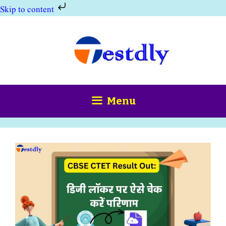
Skip to content
Skip
to
content
Menu