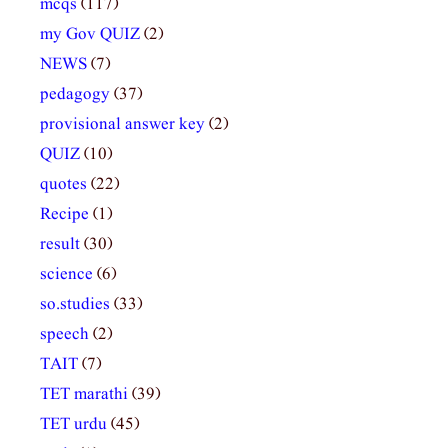
mcqs
(117)
my Gov QUIZ
(2)
NEWS
(7)
pedagogy
(37)
provisional answer key
(2)
QUIZ
(10)
quotes
(22)
Recipe
(1)
result
(30)
science
(6)
so.studies
(33)
speech
(2)
TAIT
(7)
TET marathi
(39)
TET urdu
(45)