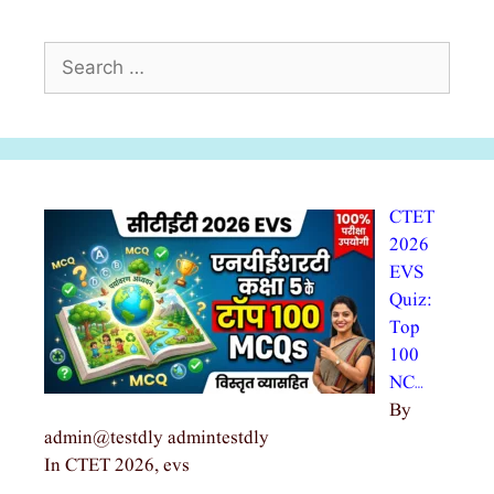
Search
for:
CTET
2026
EVS
Quiz:
Top
100
NC…
By
admin@testdly admintestdly
In CTET 2026, evs