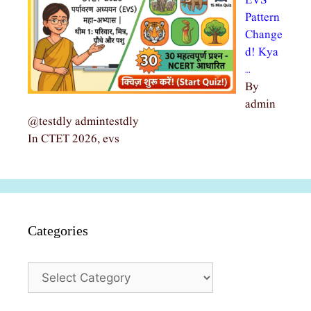
EVS
Pattern
Change
d! Kya
…
By
admin
@testdly admintestdly
In CTET 2026, evs
Categories
Categories