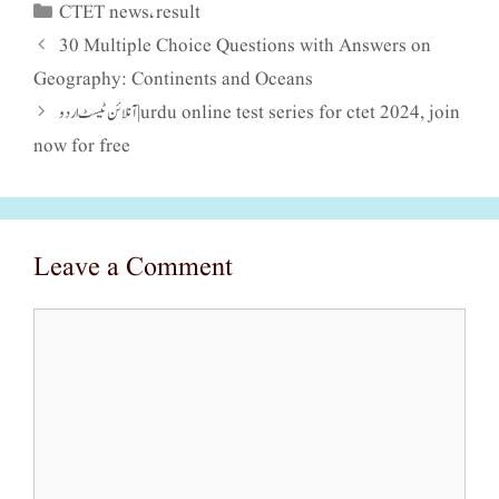
CTET news
result
Categories
,
30 Multiple Choice Questions with Answers on
Geography: Continents and Oceans
آنلائن ٹیسٹ اردو|urdu online test series for ctet 2024, join
now for free
Leave a Comment
Comment