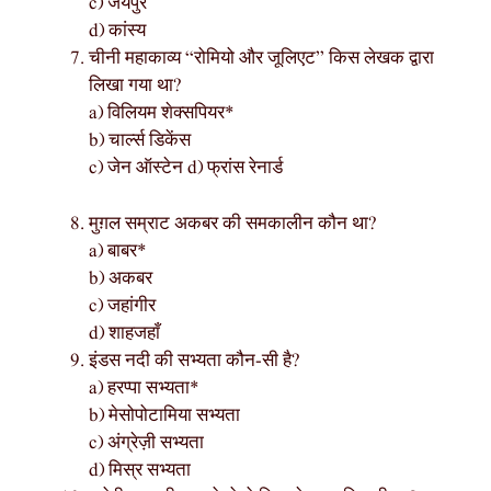
c) जयपुर
d) कांस्य
चीनी महाकाव्य “रोमियो और जूलिएट” किस लेखक द्वारा
लिखा गया था?
a) विलियम शेक्सपियर*
b) चार्ल्स डिकेंस
c) जेन ऑस्टेन d) फ्रांस रेनार्ड
मुग़ल सम्राट अकबर की समकालीन कौन था?
a) बाबर*
b) अकबर
c) जहांगीर
d) शाहजहाँ
इंडस नदी की सभ्यता कौन-सी है?
a) हरप्पा सभ्यता*
b) मेसोपोटामिया सभ्यता
c) अंग्रेज़ी सभ्यता
d) मिस्र सभ्यता