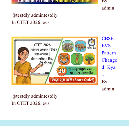
By
admin
@testdly admintestdly
In CTET 2026, evs
CBSE
EVS
Pattern
Change
d! Kya
…
By
admin
@testdly admintestdly
In CTET 2026, evs