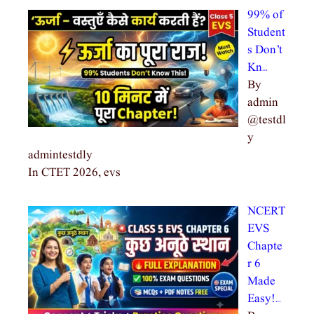
99% of
Student
s Don’t
Kn…
By
admin
@testdl
y
admintestdly
In CTET 2026, evs
NCERT
EVS
Chapte
r 6
Made
Easy!…