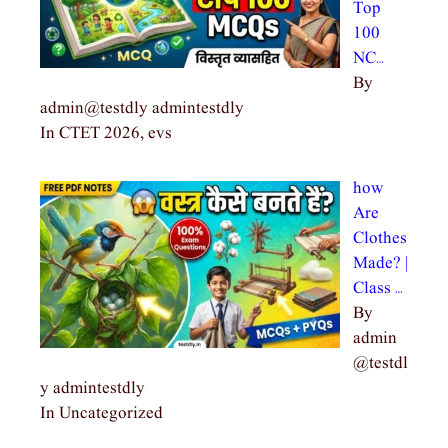
Top
100
NC…
By
admin@testdly admintestdly
In CTET 2026, evs
how
Are
Clothes
Made? |
Class …
By
admin
@testdl
y admintestdly
In Uncategorized