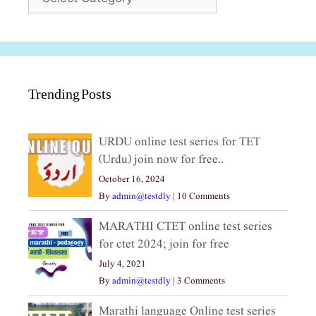
Trending Posts
URDU online test series for TET
(Urdu) join now for free..
October 16, 2024
By
admin@testdly
|
10 Comments
MARATHI CTET online test series
for ctet 2024; join for free
July 4, 2021
By
admin@testdly
|
3 Comments
Marathi language Online test series