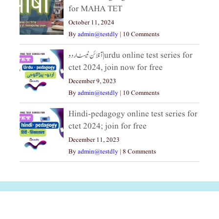
for MAHA TET
October 11, 2024
By
admin@testdly
|
10 Comments
آنلائن ٹیسٹ اردو|urdu online test series for
ctet 2024, join now for free
December 9, 2023
By
admin@testdly
|
10 Comments
Hindi-pedagogy online test series for
ctet 2024; join for free
December 11, 2023
By
admin@testdly
|
8 Comments