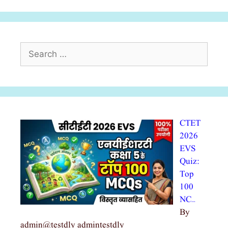
Search
for:
CTET
2026
EVS
Quiz:
Top
100
NC…
By
admin@testdly admintestdly