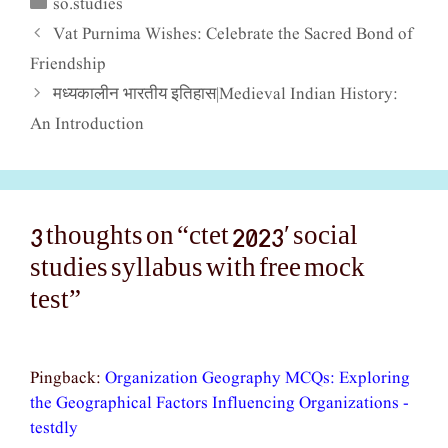
so.studies
Categories
Vat Purnima Wishes: Celebrate the Sacred Bond of
Friendship
मध्यकालीन भारतीय इतिहास|Medieval Indian History:
An Introduction
3 thoughts on “ctet 2023′ social
studies syllabus with free mock
test”
Pingback:
Organization Geography MCQs: Exploring
the Geographical Factors Influencing Organizations -
testdly