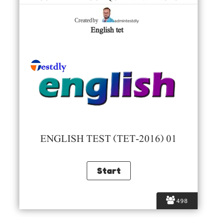
admintestdly
Created by
English tet
ENGLISH TEST (TET-2016) 01
498