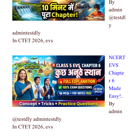
By
admin
@testdl
y
admintestdly
In CTET 2026, evs
NCERT
EVS
Chapte
r 6
Made
Easy!…
By
admin
@testdly admintestdly
In CTET 2026, evs