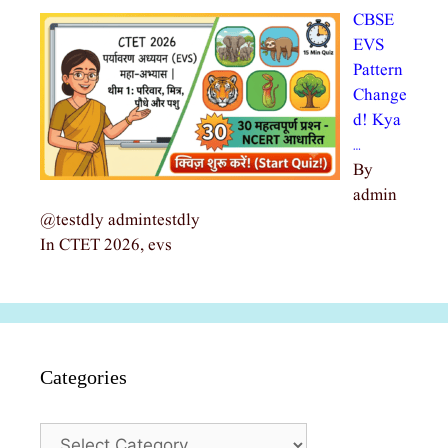
CBSE
EVS
Pattern
Change
d! Kya
…
By
admin
@testdly admintestdly
In CTET 2026, evs
Categories
Categories