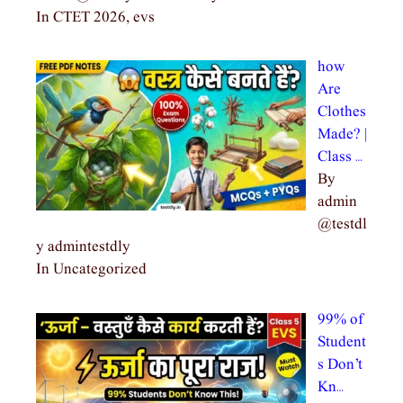
In CTET 2026, evs
how
Are
Clothes
Made? |
Class …
By
admin
@testdl
y admintestdly
In Uncategorized
99% of
Student
s Don’t
Kn…