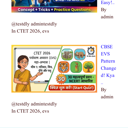
Easy!…
By
admin
@testdly admintestdly
In CTET 2026, evs
CBSE
EVS
Pattern
Change
d! Kya
…
By
admin
@testdly admintestdly
In CTET 2026, evs