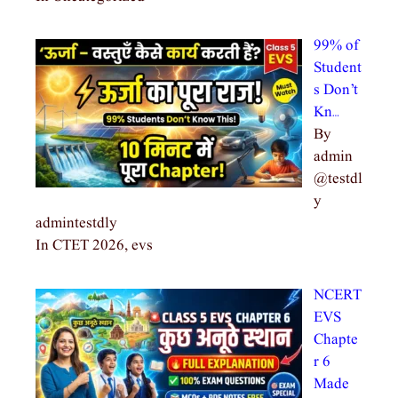
99% of
Student
s Don’t
Kn…
By
admin
@testdl
y
admintestdly
In CTET 2026, evs
NCERT
EVS
Chapte
r 6
Made