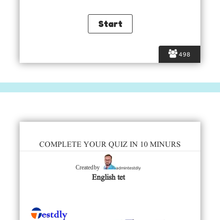
498
COMPLETE YOUR QUIZ IN 10 MINURS
admintestdly
Created by
English tet