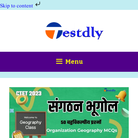
Skip to content
Skip
to
content
Menu