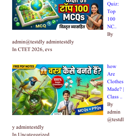
Quiz:
Top
100
NC…
By
admin@testdly admintestdly
In CTET 2026, evs
how
Are
Clothes
Made? |
Class …
By
admin
@testdl
y admintestdly
In Uncategorized