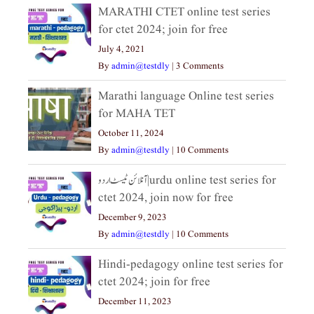
MARATHI CTET online test series
for ctet 2024; join for free
July 4, 2021
By
admin@testdly
|
3 Comments
Marathi language Online test series
for MAHA TET
October 11, 2024
By
admin@testdly
|
10 Comments
آنلائن ٹیسٹ اردو|urdu online test series for
ctet 2024, join now for free
December 9, 2023
By
admin@testdly
|
10 Comments
Hindi-pedagogy online test series for
ctet 2024; join for free
December 11, 2023