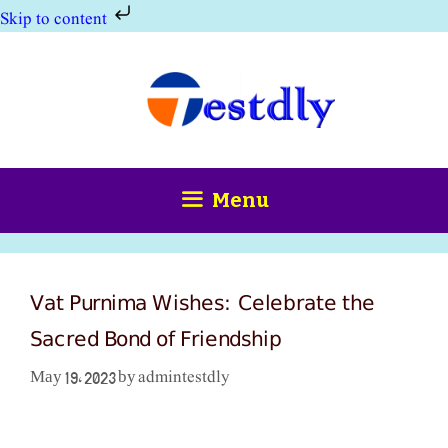
Skip to content
Skip
to
content
Menu
Vat Purnima Wishes: Celebrate the
Sacred Bond of Friendship
admintestdly
May 19, 2023
by