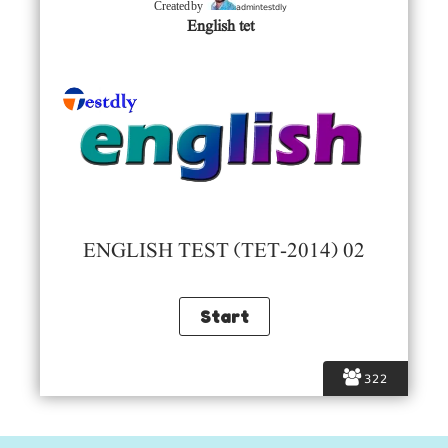
admintestdly
Created by
English tet
ENGLISH TEST (TET-2014) 02
322