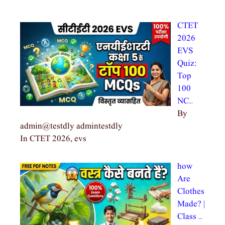
CTET
2026
EVS
Quiz:
Top
100
NC…
By
admin@testdly admintestdly
In CTET 2026, evs
how
Are
Clothes
Made? |
Class …