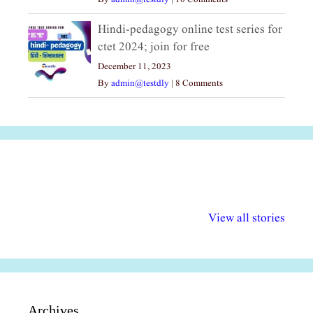
Hindi-pedagogy online test series for
ctet 2024; join for free
December 11, 2023
By
admin@testdly
|
8 Comments
अल्पसंख्यकों के लिए
राष्ट्रीय अल्पसंख्यक
मराठी पेडाग
विभिन्न योजनाएं और
अधिकार दिवस| 18
वर्षातील महत्व
View all stories
सुविधाएं
दिसंबर
प्रश्न (2024
Archives