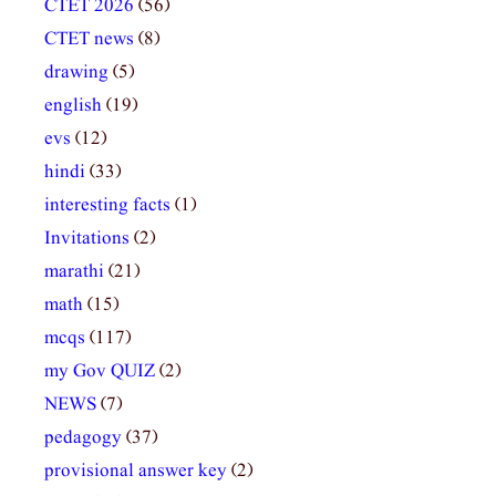
CTET 2026
(56)
CTET news
(8)
drawing
(5)
english
(19)
evs
(12)
hindi
(33)
interesting facts
(1)
Invitations
(2)
marathi
(21)
math
(15)
mcqs
(117)
my Gov QUIZ
(2)
NEWS
(7)
pedagogy
(37)
provisional answer key
(2)