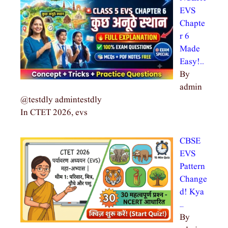
EVS
Chapte
r 6
Made
Easy!…
By
admin
@testdly admintestdly
In CTET 2026, evs
CBSE
EVS
Pattern
Change
d! Kya
…
By