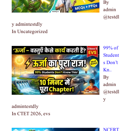
By
admin
@testdl
y admintestdly
In Uncategorized
99% of
Student
s Don’t
Kn…
By
admin
@testdl
y
admintestdly
In CTET 2026, evs
NCERT