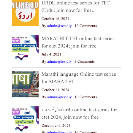
URDU online test series for TET
(Urdu) join now for free..
October 16, 2024
By
admin@testdly
|
10 Comments
MARATHI CTET online test series
for ctet 2024; join for free
July 4, 2021
By
admin@testdly
|
3 Comments
Marathi language Online test series
for MAHA TET
October 11, 2024
By
admin@testdly
|
10 Comments
آنلائن ٹیسٹ اردو|urdu online test series for
ctet 2024, join now for free
December 9, 2023
By
admin@testdly
|
10 Comments