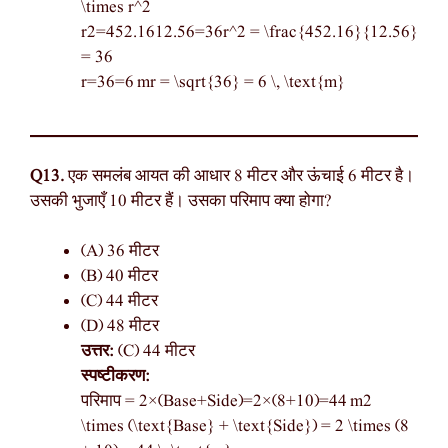
\times r^2
r2=452.1612.56=36r^2 = \frac{452.16}{12.56}
= 36
r=36=6 mr = \sqrt{36} = 6 \, \text{m}
Q13.
एक समलंब आयत की आधार 8 मीटर और ऊंचाई 6 मीटर है।
उसकी भुजाएँ 10 मीटर हैं। उसका परिमाप क्या होगा?
(A) 36 मीटर
(B) 40 मीटर
(C) 44 मीटर
(D) 48 मीटर
उत्तर:
(C) 44 मीटर
स्पष्टीकरण:
परिमाप = 2×(Base+Side)=2×(8+10)=44 m2
\times (\text{Base} + \text{Side}) = 2 \times (8