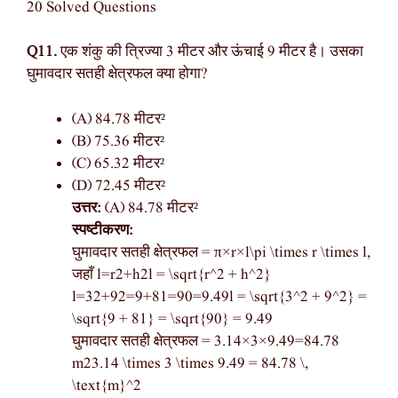
20 Solved Questions
Q11.
एक शंकु की त्रिज्या 3 मीटर और ऊंचाई 9 मीटर है। उसका
घुमावदार सतही क्षेत्रफल क्या होगा?
(A) 84.78 मीटर²
(B) 75.36 मीटर²
(C) 65.32 मीटर²
(D) 72.45 मीटर²
उत्तर:
(A) 84.78 मीटर²
स्पष्टीकरण:
घुमावदार सतही क्षेत्रफल = π×r×l\pi \times r \times l,
जहाँ l=r2+h2l = \sqrt{r^2 + h^2}
l=32+92=9+81=90=9.49l = \sqrt{3^2 + 9^2} =
\sqrt{9 + 81} = \sqrt{90} = 9.49
घुमावदार सतही क्षेत्रफल = 3.14×3×9.49=84.78
m23.14 \times 3 \times 9.49 = 84.78 \,
\text{m}^2