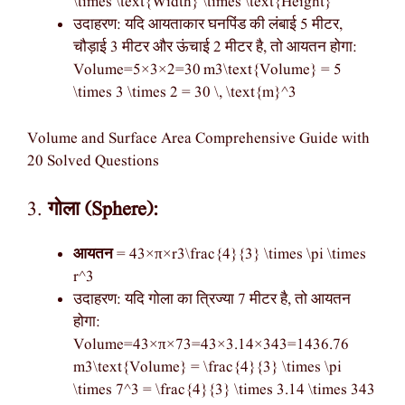
\times \text{Width} \times \text{Height}
उदाहरण: यदि आयताकार घनपिंड की लंबाई 5 मीटर,
चौड़ाई 3 मीटर और ऊंचाई 2 मीटर है, तो आयतन होगा:
Volume=5×3×2=30 m3\text{Volume} = 5
\times 3 \times 2 = 30 \, \text{m}^3
Volume and Surface Area Comprehensive Guide with
20 Solved Questions
3.
गोला (Sphere):
आयतन
= 43×π×r3\frac{4}{3} \times \pi \times
r^3
उदाहरण: यदि गोला का त्रिज्या 7 मीटर है, तो आयतन
होगा:
Volume=43×π×73=43×3.14×343=1436.76
m3\text{Volume} = \frac{4}{3} \times \pi
\times 7^3 = \frac{4}{3} \times 3.14 \times 343