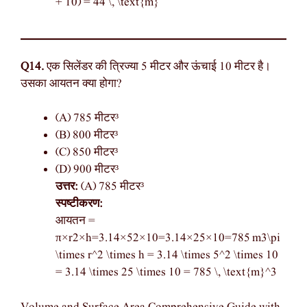
+ 10) = 44 \, \text{m}
Q14.
एक सिलेंडर की त्रिज्या 5 मीटर और ऊंचाई 10 मीटर है।
उसका आयतन क्या होगा?
(A) 785 मीटर³
(B) 800 मीटर³
(C) 850 मीटर³
(D) 900 मीटर³
उत्तर:
(A) 785 मीटर³
स्पष्टीकरण:
आयतन =
π×r2×h=3.14×52×10=3.14×25×10=785 m3\pi
\times r^2 \times h = 3.14 \times 5^2 \times 10
= 3.14 \times 25 \times 10 = 785 \, \text{m}^3