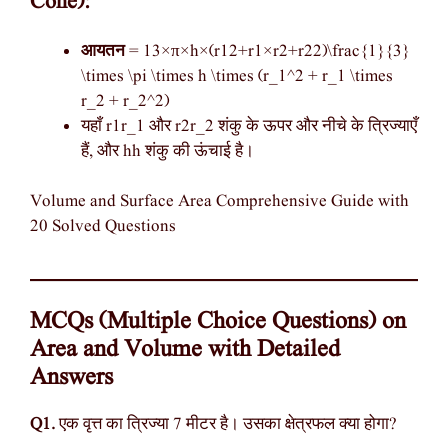
Cone):
आयतन
= 13×π×h×(r12+r1×r2+r22)\frac{1}{3}
\times \pi \times h \times (r_1^2 + r_1 \times
r_2 + r_2^2)
यहाँ r1r_1 और r2r_2 शंकु के ऊपर और नीचे के त्रिज्याएँ
हैं, और hh शंकु की ऊंचाई है।
Volume and Surface Area Comprehensive Guide with
20 Solved Questions
MCQs (Multiple Choice Questions) on
Area and Volume with Detailed
Answers
Q1.
एक वृत्त का त्रिज्या 7 मीटर है। उसका क्षेत्रफल क्या होगा?