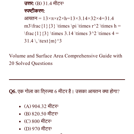
उत्तर:
(B) 31.4 मीटर³
स्पष्टीकरण:
आयतन = 13×π×r2×h=13×3.14×32×4=31.4
m3\frac{1}{3} \times \pi \times r^2 \times h =
\frac{1}{3} \times 3.14 \times 3^2 \times 4 =
31.4 \, \text{m}^3
Volume and Surface Area Comprehensive Guide with
20 Solved Questions
Q6.
एक गोला का त्रिज्या 6 मीटर है। उसका आयतन क्या होगा?
(A) 904.32 मीटर³
(B) 820.50 मीटर³
(C) 800 मीटर³
(D) 970 मीटर³