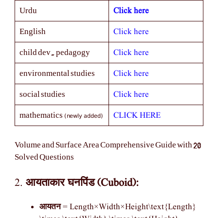
Click here
Urdu
Click here
English
Click here
child dev. pedagogy
Click here
environmental studies
Click here
social studies
(newly added)
CLICK HERE
mathematics
Volume and Surface Area Comprehensive Guide with 20
Solved Questions
2.
आयताकार घनपिंड (Cuboid):
आयतन
= Length×Width×Height\text{Length}