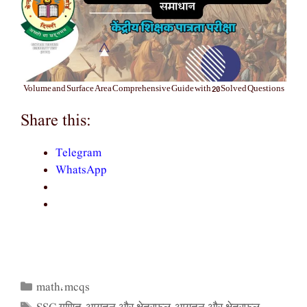
Volume and Surface Area Comprehensive Guide with 20 Solved Questions
Share this:
Telegram
WhatsApp
math
mcqs
Categories
,
Tags