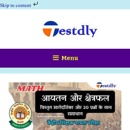
Skip to content
Skip
to
content
Menu