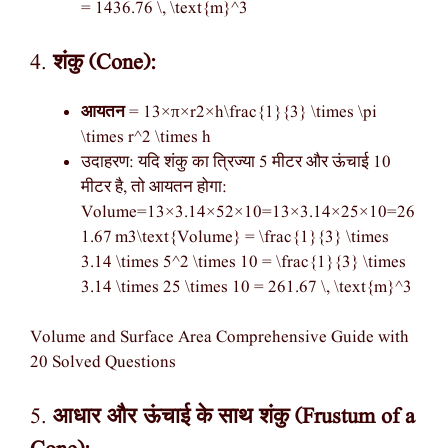
= 1436.76 \, \text{m}^3
4.
शंकु (Cone):
आयतन
= 13×π×r2×h\frac{1}{3} \times \pi
\times r^2 \times h
उदाहरण: यदि शंकु का त्रिज्या 5 मीटर और ऊंचाई 10
मीटर है, तो आयतन होगा:
Volume=13×3.14×52×10=13×3.14×25×10=26
1.67 m3\text{Volume} = \frac{1}{3} \times
3.14 \times 5^2 \times 10 = \frac{1}{3} \times
3.14 \times 25 \times 10 = 261.67 \, \text{m}^3
Volume and Surface Area Comprehensive Guide with
20 Solved Questions
5.
आधार और ऊंचाई के साथ शंकु (Frustum of a