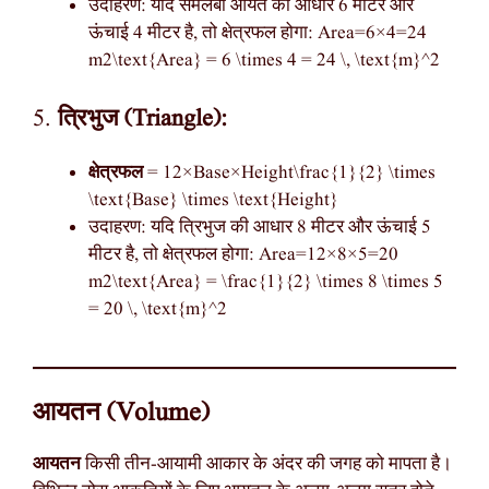
उदाहरण: यदि समलंबी आयत की आधार 6 मीटर और
ऊंचाई 4 मीटर है, तो क्षेत्रफल होगा: Area=6×4=24
m2\text{Area} = 6 \times 4 = 24 \, \text{m}^2
5.
त्रिभुज (Triangle):
क्षेत्रफल
= 12×Base×Height\frac{1}{2} \times
\text{Base} \times \text{Height}
उदाहरण: यदि त्रिभुज की आधार 8 मीटर और ऊंचाई 5
मीटर है, तो क्षेत्रफल होगा: Area=12×8×5=20
m2\text{Area} = \frac{1}{2} \times 8 \times 5
= 20 \, \text{m}^2
आयतन (Volume)
आयतन
किसी तीन-आयामी आकार के अंदर की जगह को मापता है।