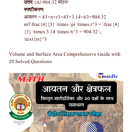
उत्तर:
(A) 904.32 मीटर³
स्पष्टीकरण:
आयतन = 43×π×r3=43×3.14×63=904.32
m3\frac{4}{3} \times \pi \times r^3 = \frac{4}
{3} \times 3.14 \times 6^3 = 904.32 \,
\text{m}^3
Volume and Surface Area Comprehensive Guide with
20 Solved Questions