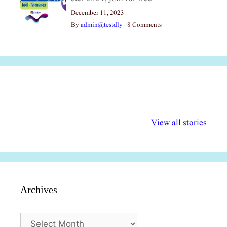
December 11, 2023
By
admin@testdly
|
8 Comments
अल्पसंख्यकों के लिए
राष्ट्रीय अल्पसंख्यक
मराठी पेडाग
विभिन्न योजनाएं और
अधिकार दिवस| 18
वर्षातील महत्व
View all stories
सुविधाएं
दिसंबर
प्रश्न (2024
Archives
Archives