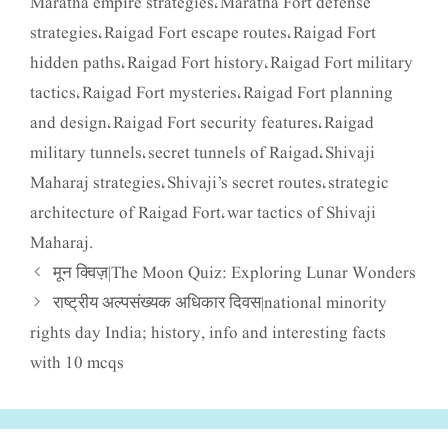
Maratha empire strategies
Maratha Fort defense
,
strategies
Raigad Fort escape routes
Raigad Fort
,
,
hidden paths
Raigad Fort history
Raigad Fort military
,
,
tactics
Raigad Fort mysteries
Raigad Fort planning
,
,
and design
Raigad Fort security features
Raigad
,
,
military tunnels
secret tunnels of Raigad
Shivaji
,
,
Maharaj strategies
Shivaji’s secret routes
strategic
,
,
architecture of Raigad Fort
war tactics of Shivaji
,
Maharaj.
मून क्विज़|The Moon Quiz: Exploring Lunar Wonders
राष्ट्रीय अल्पसंख्यक अधिकार दिवस|national minority
rights day India; history, info and interesting facts
with 10 mcqs