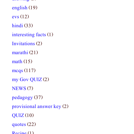
english
(19)
evs
(12)
hindi
(33)
interesting facts
(1)
Invitations
(2)
marathi
(21)
math
(15)
mcqs
(117)
my Gov QUIZ
(2)
NEWS
(7)
pedagogy
(37)
provisional answer key
(2)
QUIZ
(10)
quotes
(22)
Recipe
(1)