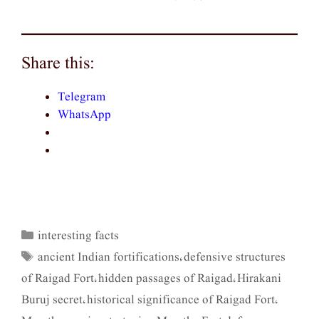
Share this:
Telegram
WhatsApp
interesting facts
Categories
ancient Indian fortifications
defensive structures
Tags
,
of Raigad Fort
hidden passages of Raigad
Hirakani
,
,
Buruj secret
historical significance of Raigad Fort
,
,