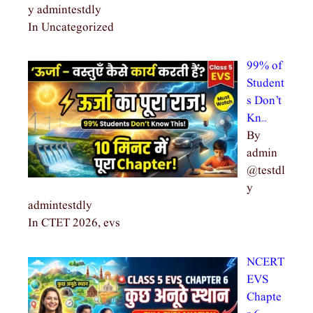
y admintestdly
In Uncategorized
99% of
Student
s Don’t
Kn…
By
admin
@testdl
y
admintestdly
In CTET 2026, evs
NCERT
EVS
Chapte