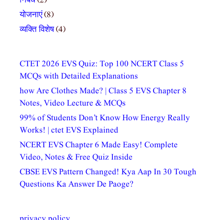
निबंध
(2)
योजनाएं
(8)
व्यक्ति विशेष
(4)
CTET 2026 EVS Quiz: Top 100 NCERT Class 5
MCQs with Detailed Explanations
how Are Clothes Made? | Class 5 EVS Chapter 8
Notes, Video Lecture & MCQs
99% of Students Don’t Know How Energy Really
Works! | ctet EVS Explained
NCERT EVS Chapter 6 Made Easy! Complete
Video, Notes & Free Quiz Inside
CBSE EVS Pattern Changed! Kya Aap In 30 Tough
Questions Ka Answer De Paoge?
privacy policy