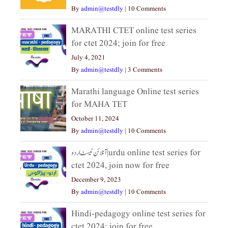
By
admin@testdly
|
10 Comments
MARATHI CTET online test series
for ctet 2024; join for free
July 4, 2021
By
admin@testdly
|
3 Comments
Marathi language Online test series
for MAHA TET
October 11, 2024
By
admin@testdly
|
10 Comments
آنلائن ٹیسٹ اردو|urdu online test series for
ctet 2024, join now for free
December 9, 2023
By
admin@testdly
|
10 Comments
Hindi-pedagogy online test series for
ctet 2024; join for free