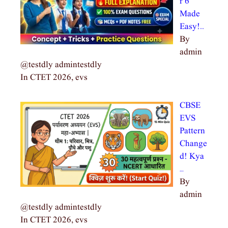
r 6
Made
Easy!…
By
admin
@testdly admintestdly
In CTET 2026, evs
CBSE
EVS
Pattern
Change
d! Kya
…
By
admin
@testdly admintestdly
In CTET 2026, evs