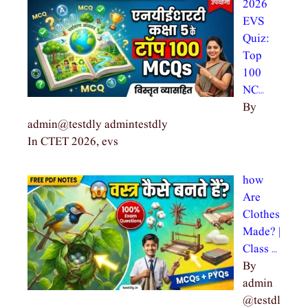
2026
EVS
Quiz:
Top
100
NC…
By
admin@testdly admintestdly
In CTET 2026, evs
how
Are
Clothes
Made? |
Class …
By
admin
@testdl