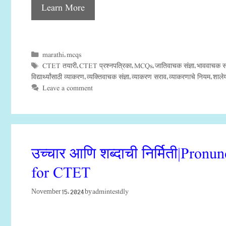
Learn More
marathi
mcqs
Categories
,
CTET तयारी
CTET प्रश्नपत्रिका
MCQs
जातिवाचक संज्ञा
भाववाचक संज
Tags
,
,
,
,
विद्यार्थ्यांसाठी व्याकरण
व्यक्तिवाचक संज्ञा
व्याकरण सराव
व्याकरणाचे नियम
शाले
,
,
,
,
Leave a comment
उच्चार आणि शब्दाची निर्मिती|Pr
for CTET
admintestdly
November 15, 2024
by