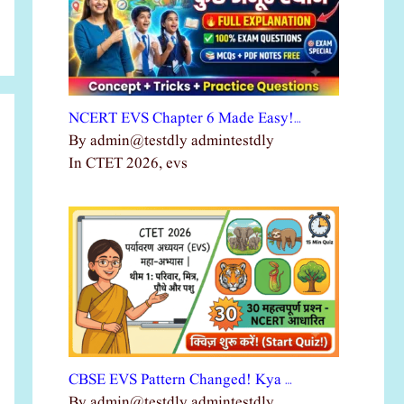
NCERT EVS Chapter 6 Made Easy!…
By admin@testdly admintestdly
In CTET 2026, evs
CBSE EVS Pattern Changed! Kya …
By admin@testdly admintestdly