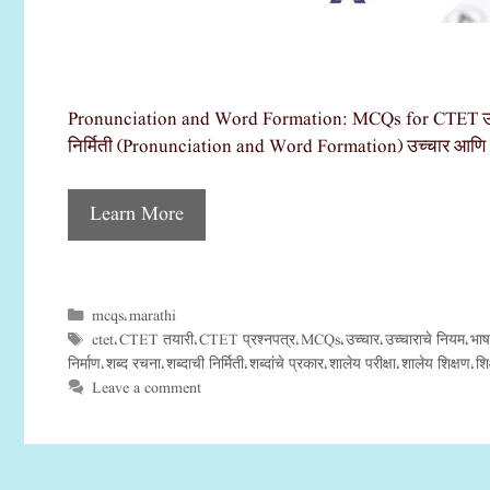
Pronunciation and Word Formation: MCQs for CTET उच्चा
निर्मिती (Pronunciation and Word Formation) उच्चार आणि शब्दा
Learn More
mcqs
marathi
Categories
,
ctet
CTET तयारी
CTET प्रश्नपत्र
MCQs
उच्चार
उच्चाराचे नियम
भाष
Tags
,
,
,
,
,
,
निर्माण
शब्द रचना
शब्दाची निर्मिती
शब्दांचे प्रकार
शालेय परीक्षा
शालेय शिक्षण
शि
,
,
,
,
,
,
Leave a comment