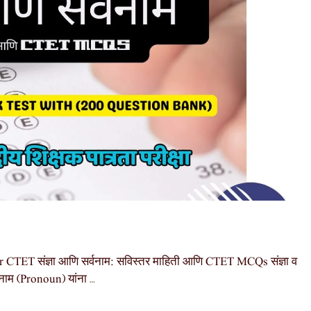
ET संज्ञा आणि सर्वनाम: सविस्तर माहिती आणि CTET MCQs संज्ञा व
वनाम (Pronoun) यांना …