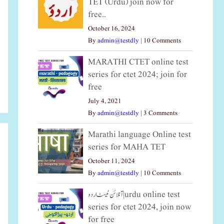
TET (Urdu) join now for
free..
October 16, 2024
By
admin@testdly
|
10 Comments
MARATHI CTET online test
series for ctet 2024; join for
free
July 4, 2021
By
admin@testdly
|
3 Comments
Marathi language Online test
series for MAHA TET
October 11, 2024
By
admin@testdly
|
10 Comments
آنلائن ٹیسٹ اردو|urdu online test
series for ctet 2024, join now
for free