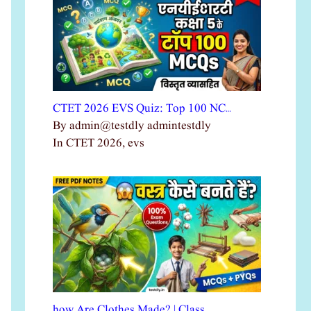
CTET 2026 EVS Quiz: Top 100 NC…
By admin@testdly admintestdly
In CTET 2026, evs
how Are Clothes Made? | Class …