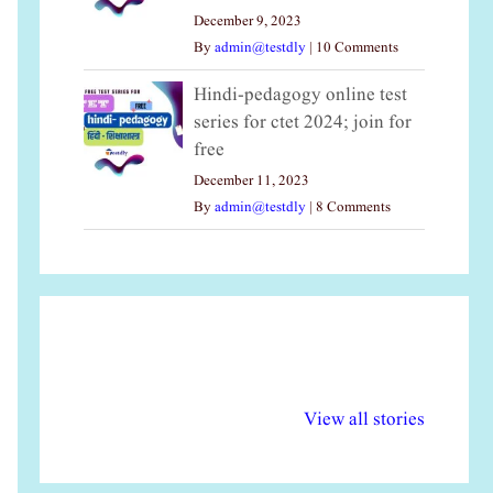
December 9, 2023
By
admin@testdly
|
10 Comments
Hindi-pedagogy online test
series for ctet 2024; join for
free
December 11, 2023
By
admin@testdly
|
8 Comments
अल्पसंख्यकों के लिए
राष्ट्रीय अल्पसंख्यक
मर
विभिन्न योजनाएं और
अधिकार दिवस| 18
वर्
View all stories
सुविधाएं
दिसंबर
प्