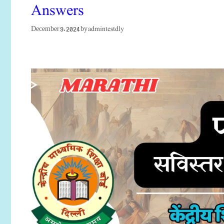
Answers
admintestdly
December 9, 2024
by