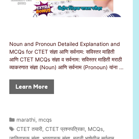
Noun and Pronoun Detailed Explanation and
MCQs for CTET संज्ञा आणि सर्वनाम: सविस्तर माहिती
आणि CTET MCQs संज्ञा व सर्वनाम: सविस्तर माहिती मराठी
व्याकरणात संज्ञा (Noun) आणि सर्वनाम (Pronoun) यांना …
Learn More
C
marathi
,
mcqs
a
T
CTET तयारी
,
CTET प्रश्नपत्रिका
,
MCQs
,
t
a
जातिवाचक संज्ञा
,
भाववाचक संज्ञा
,
मराठी भाषेतील सर्वनाम
,