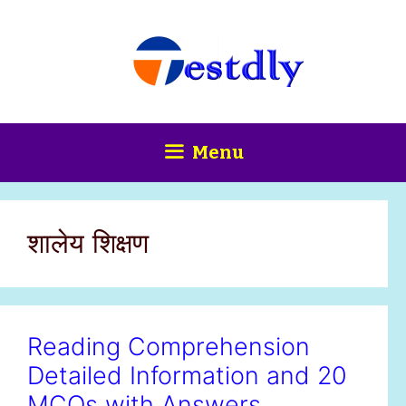
Skip
content
to
content
Menu
शालेय शिक्षण
Reading Comprehension
Detailed Information and 20
MCQs with Answers