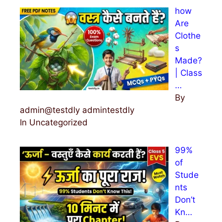
how
Are
Clothe
s
Made?
| Class
…
By
admin@testdly admintestdly
In Uncategorized
99%
of
Stude
nts
Don’t
Kn…