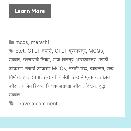
Learn More
C
mcqs
,
marathi
a
T
ctet
,
CTET तयारी
,
CTET प्रश्नपत्र
,
MCQs
,
t
a
उच्चार
,
उच्चाराचे नियम
,
भाषा शास्त्र
,
भाषाशास्त्र
,
मराठी
e
g
व्याकरण
,
मराठी व्याकरण MCQs
,
मराठी शब्द
,
व्याकरण
,
शब्द
g
s
निर्माण
,
शब्द रचना
,
शब्दाची निर्मिती
,
शब्दांचे प्रकार
,
शालेय
o
r
परीक्षा
,
शालेय शिक्षण
,
शिक्षक पात्रता परीक्षा
,
शिक्षण
,
शुद्ध
i
उच्चार
e
Leave a comment
s