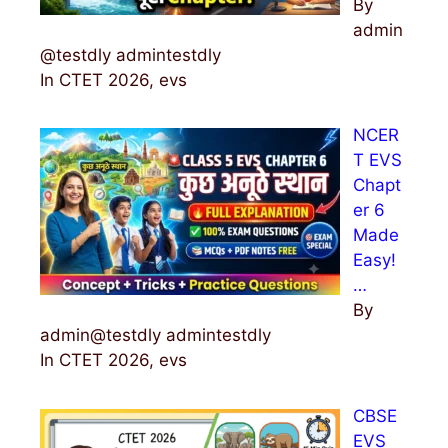
By
admin
@testdly admintestdly
In CTET 2026, evs
NCER
T EVS
Chapt
er 6
Made
Easy!
…
By
admin@testdly admintestdly
In CTET 2026, evs
CBSE
EVS