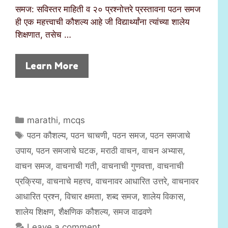
समज: सविस्तर माहिती व २० प्रश्नोत्तरे प्रस्तावना पठन समज
ही एक महत्त्वाची कौशल्य आहे जी विद्यार्थ्यांना त्यांच्या शालेय
शिक्षणात, तसेच …
Learn More
C
marathi
,
mcqs
a
T
पठन कौशल्य
,
पठन चाचणी
,
पठन समज
,
पठन समजाचे
t
a
उपाय
,
पठन समजाचे घटक
,
मराठी वाचन
,
वाचन अभ्यास
,
e
g
वाचन समज
,
वाचनाची गती
,
वाचनाची गुणवत्ता
,
वाचनाची
g
s
प्रक्रिया
,
वाचनाचे महत्त्व
,
वाचनावर आधारित उत्तरे
,
वाचनावर
o
r
आधारित प्रश्न
,
विचार क्षमता
,
शब्द समज
,
शालेय विकास
,
i
शालेय शिक्षण
,
शैक्षणिक कौशल्य
,
समज वाढवणे
e
Leave a comment