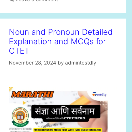
s
Noun and Pronoun Detailed
Explanation and MCQs for
CTET
November 28, 2024
by
admintestdly