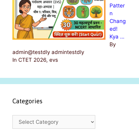
Patter
n
Chang
ed!
Kya …
By
admin@testdly admintestdly
In CTET 2026, evs
Categories
C
a
t