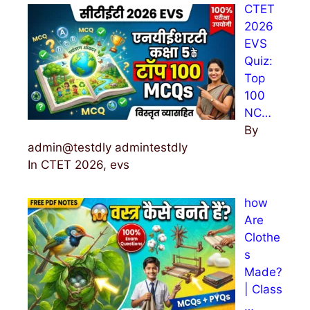
CTET
f
2026
o
EVS
r
Quiz:
:
Top
100
NC…
By
admin@testdly admintestdly
In CTET 2026, evs
how
Are
Clothe
s
Made?
| Class
…