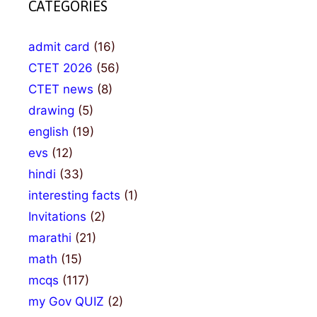
CATEGORIES
admit card
(16)
CTET 2026
(56)
CTET news
(8)
drawing
(5)
english
(19)
evs
(12)
hindi
(33)
interesting facts
(1)
Invitations
(2)
marathi
(21)
math
(15)
mcqs
(117)
my Gov QUIZ
(2)