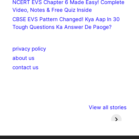
NCERT EVS Chapter 6 Made Easy! Complete
Video, Notes & Free Quiz Inside
CBSE EVS Pattern Changed! Kya Aap In 30
Tough Questions Ka Answer De Paoge?
privacy policy
about us
contact us
अल्पसंख्यकों के लिए
राष्ट्रीय अल्पसंख्यक
मराठी पेड
View all stories
विभिन्न योजनाएं और
अधिकार दिवस| 18
वर्षातील मह
सुविधाएं
दिसंबर
प्रश्न (