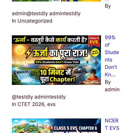
By
admin@testdly admintestdly
In Uncategorized
99%
of
Stude
nts
Don’t
Kn…
By
admin
@testdly admintestdly
In CTET 2026, evs
NCER
T EVS