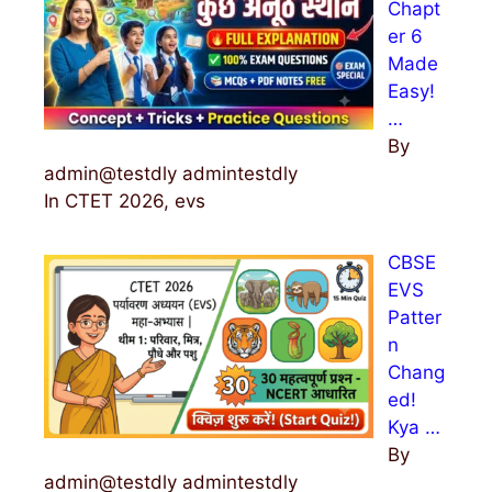
Chapt
er 6
Made
Easy!
…
By
admin@testdly admintestdly
In CTET 2026, evs
CBSE
EVS
Patter
n
Chang
ed!
Kya …
By
admin@testdly admintestdly