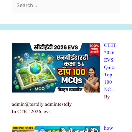
Search
for:
CTET
2026
EVS
Quiz:
Top
100
NC…
By
admin@testdly admintestdly
In CTET 2026, evs
how