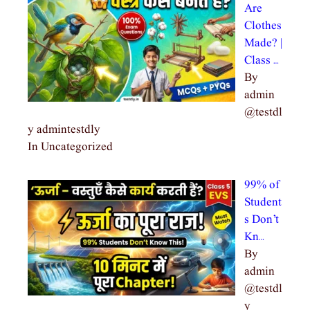
Are
Clothes
Made? |
Class …
By
admin
@testdl
y admintestdly
In Uncategorized
99% of
Student
s Don’t
Kn…
By
admin
@testdl
y