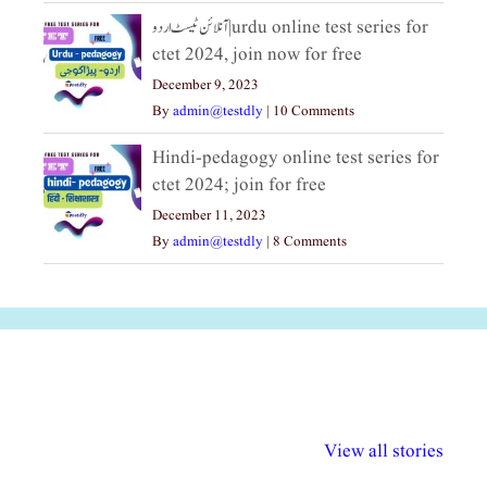
آنلائن ٹیسٹ اردو|urdu online test series for
ctet 2024, join now for free
December 9, 2023
By
admin@testdly
|
10 Comments
Hindi-pedagogy online test series for
ctet 2024; join for free
December 11, 2023
By
admin@testdly
|
8 Comments
अल्पसंख्यकों के लिए
राष्ट्रीय अल्पसंख्यक
मराठी पेडाग
विभिन्न योजनाएं और
अधिकार दिवस| 18
वर्षातील महत्व
View all stories
सुविधाएं
दिसंबर
प्रश्न (2024