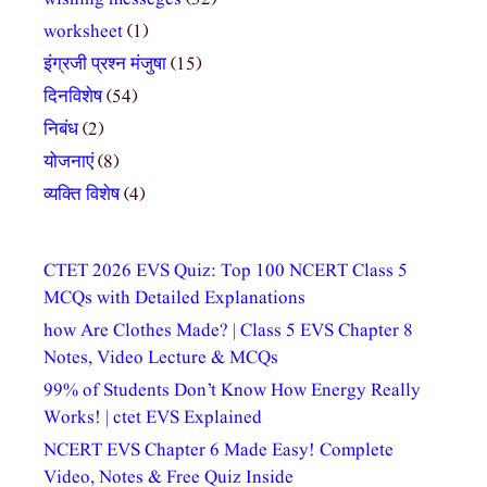
worksheet
(1)
इंग्रजी प्रश्न मंजुषा
(15)
दिनविशेष
(54)
निबंध
(2)
योजनाएं
(8)
व्यक्ति विशेष
(4)
CTET 2026 EVS Quiz: Top 100 NCERT Class 5
MCQs with Detailed Explanations
how Are Clothes Made? | Class 5 EVS Chapter 8
Notes, Video Lecture & MCQs
99% of Students Don’t Know How Energy Really
Works! | ctet EVS Explained
NCERT EVS Chapter 6 Made Easy! Complete
Video, Notes & Free Quiz Inside