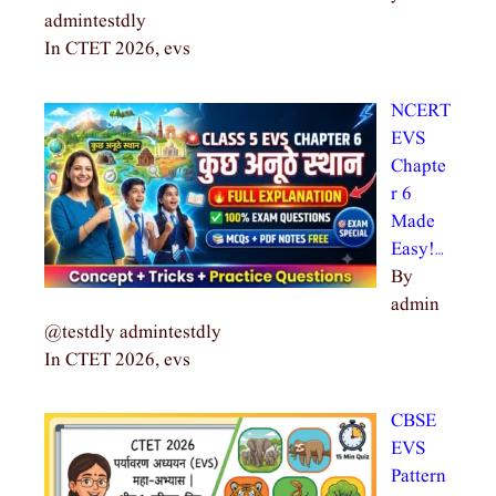
admintestdly
In CTET 2026, evs
NCERT
EVS
Chapte
r 6
Made
Easy!…
By
admin
@testdly admintestdly
In CTET 2026, evs
CBSE
EVS
Pattern