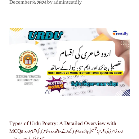
admintestdly
December 8, 2024
by
Types of Urdu Poetry: A Detailed Overview with
MCQs اردو شاعری کی اقسام: تفصیلی جائزہ اور ایم سی کیوز کے ساتھ اردو شاعری کی اقسام اردو