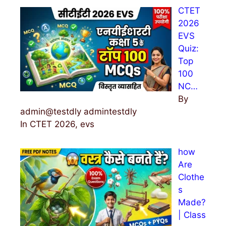
CTET
f
2026
o
EVS
r
Quiz:
:
Top
100
NC…
By
admin@testdly admintestdly
In CTET 2026, evs
how
Are
Clothe
s
Made?
| Class