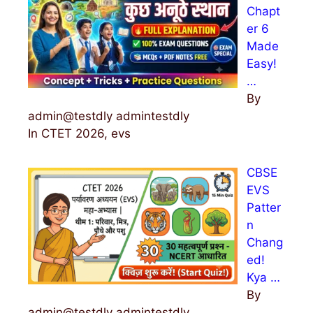
Chapt
er 6
Made
Easy!
…
By
admin@testdly admintestdly
In CTET 2026, evs
CBSE
EVS
Patter
n
Chang
ed!
Kya …
By
admin@testdly admintestdly