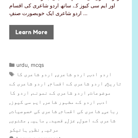
اور ایم سی کیوز کے ساتھ اردو شاعری کی اقسام
اردو شاعری ایک خوبصورت صنفِ …
Learn More
C
urdu
,
mcqs
a
T
اردو شاعری کا
,
اردو شاعری
,
اردو ادب
t
a
اردو شاعری کے
,
اردو شاعری کے اقسام
,
تاریخ
e
g
اردو کا
,
اردو شاعری کے نمونے
,
موضوعات
g
s
,
ایم سی کیوز
,
اردو کے مشہور شاعر
,
ادب
o
r
,
شاعری کی خصوصیات
,
شاعری کی اقسام
,
رباعی
i
,
مثنوی
,
ماہیہ
,
قصیدہ
,
غزل
,
شاعری کے اصول
e
ہائیکو
,
نظم
,
مرثیہ
s