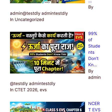
…
By
admin@testdly admintestdly
In Uncategorized
99%
of
Stude
nts
Don’t
Kn…
By
admin
@testdly admintestdly
In CTET 2026, evs
NCER
T EVS