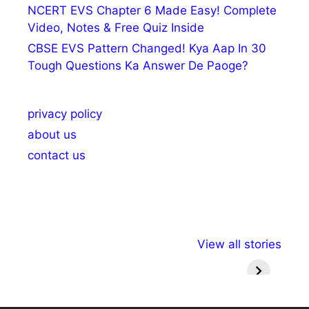
NCERT EVS Chapter 6 Made Easy! Complete
Video, Notes & Free Quiz Inside
CBSE EVS Pattern Changed! Kya Aap In 30
Tough Questions Ka Answer De Paoge?
privacy policy
about us
contact us
अल्पसंख्यकों के लिए
राष्ट्रीय अल्पसंख्यक
मराठी पेड
View all stories
विभिन्न योजनाएं और
अधिकार दिवस| 18
वर्षातील मह
सुविधाएं
दिसंबर
प्रश्न (