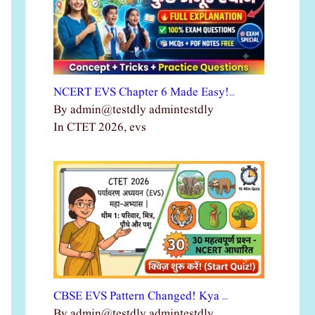
NCERT EVS Chapter 6 Made Easy!…
By admin@testdly admintestdly
In CTET 2026, evs
CBSE EVS Pattern Changed! Kya …
By admin@testdly admintestdly