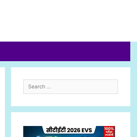
Search
for: