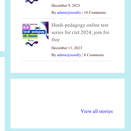
December 9, 2023
By
admin@testdly
|
10 Comments
Hindi-pedagogy online test
series for ctet 2024; join for
free
December 11, 2023
By
admin@testdly
|
8 Comments
अल्पसंख्यकों के लिए
राष्ट्रीय अल्पसंख्यक
मर
विभिन्न योजनाएं और
अधिकार दिवस| 18
वर्
View all stories
सुविधाएं
दिसंबर
प्