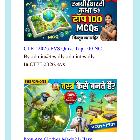
CTET 2026 EVS Quiz: Top 100 NC…
By admin@testdly admintestdly
In CTET 2026, evs
how Are Clothes Made? | Class …