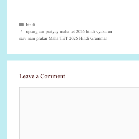
hindi
Categories
upsarg aur pratyay maha tet 2026 hindi vyakaran
sarv nam prakar Maha TET 2026 Hindi Grammar
Leave a Comment
Comment