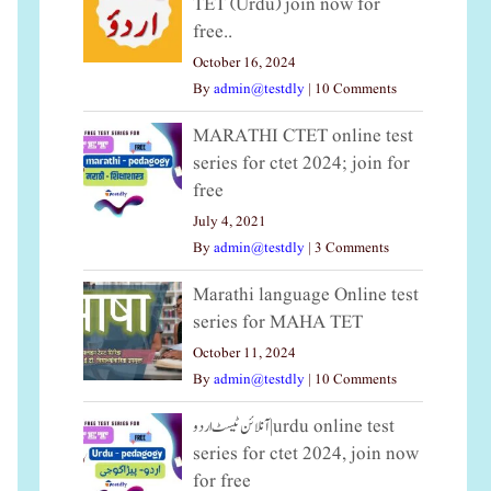
TET (Urdu) join now for
free..
October 16, 2024
By
admin@testdly
|
10 Comments
MARATHI CTET online test
series for ctet 2024; join for
free
July 4, 2021
By
admin@testdly
|
3 Comments
Marathi language Online test
series for MAHA TET
October 11, 2024
By
admin@testdly
|
10 Comments
آنلائن ٹیسٹ اردو|urdu online test
series for ctet 2024, join now
for free