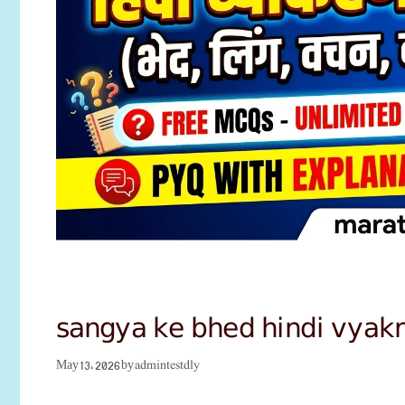
sangya ke bhed hindi vyakr
admintestdly
May 13, 2026
by