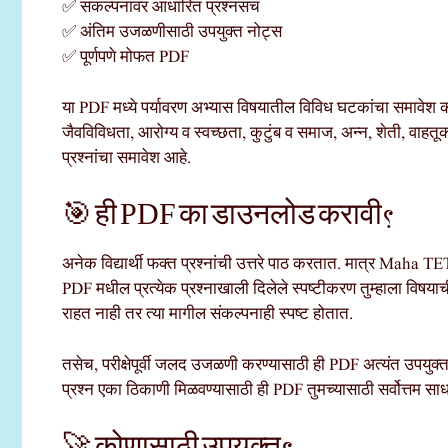
✅ संकल्पनांवर आधारित प्रश्नसंच
✅ अंतिम उजळणीसाठी उपयुक्त नोट्स
✅ पूर्णपणे मोफत PDF
या PDF मध्ये पर्यावरण अभ्यास विषयातील विविध घटकांचा समावेश करण
जैवविविधता, आरोग्य व स्वच्छता, कुटुंब व समाज, अन्न, शेती, वाह
प्रश्नांचा समावेश आहे.
🎯 ही PDF का डाउनलोड करावी?
अनेक विद्यार्थी फक्त प्रश्नांची उत्तरे पाठ करतात. मात्र Maha TET 
PDF मधील प्रत्येक प्रश्नाखाली दिलेले स्पष्टीकरण तुम्हाला विषय
राहत नाही तर त्या मागील संकल्पनाही स्पष्ट होतात.
तसेच, परीक्षेपूर्वी जलद उजळणी करण्यासाठी ही PDF अत्यंत उपयुक्
प्रश्न एका ठिकाणी मिळवण्यासाठी ही PDF तुमच्यासाठी सर्वोत्तम सा
🚀 कोणासाठी उपयुक्त?