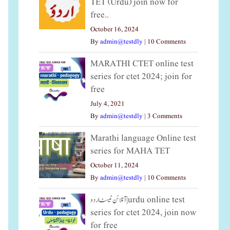
TET (Urdu) join now for
free..
October 16, 2024
By
admin@testdly
|
10 Comments
MARATHI CTET online test
series for ctet 2024; join for
free
July 4, 2021
By
admin@testdly
|
3 Comments
Marathi language Online test
series for MAHA TET
October 11, 2024
By
admin@testdly
|
10 Comments
آنلائن ٹیسٹ اردو|urdu online test
series for ctet 2024, join now
for free