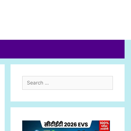
Search
for: