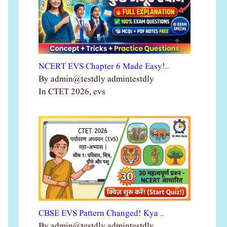
NCERT EVS Chapter 6 Made Easy!…
By admin@testdly admintestdly
In CTET 2026, evs
CBSE EVS Pattern Changed! Kya …
By admin@testdly admintestdly