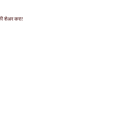
्की शेअर करा!