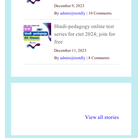
December 9, 2023
By
admin@testdly
|
10 Comments
Hindi-pedagogy online test
series for ctet 2024; join for
free
December 11, 2023
By
admin@testdly
|
8 Comments
अल्पसंख्यकों के लिए
राष्ट्रीय अल्पसंख्यक
मर
विभिन्न योजनाएं और
अधिकार दिवस| 18
वर्
View all stories
सुविधाएं
दिसंबर
प्