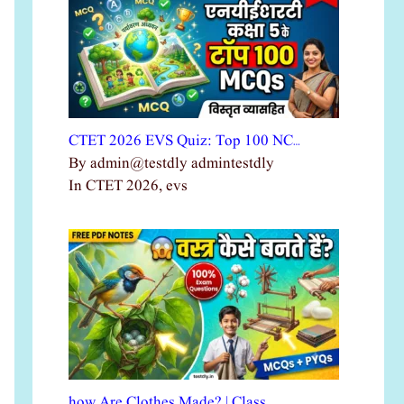
CTET 2026 EVS Quiz: Top 100 NC…
By admin@testdly admintestdly
In CTET 2026, evs
how Are Clothes Made? | Class …