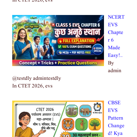
In CTET 2026, evs
NCERT
EVS
Chapte
r 6
Made
Easy!…
By
admin
@testdly admintestdly
In CTET 2026, evs
CBSE
EVS
Pattern
Change
d! Kya