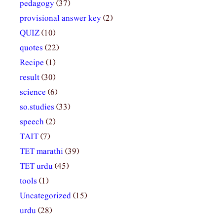
pedagogy
(37)
provisional answer key
(2)
QUIZ
(10)
quotes
(22)
Recipe
(1)
result
(30)
science
(6)
so.studies
(33)
speech
(2)
TAIT
(7)
TET marathi
(39)
TET urdu
(45)
tools
(1)
Uncategorized
(15)
urdu
(28)