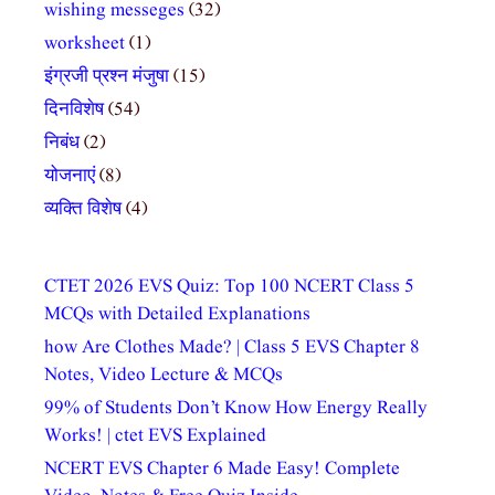
wishing messeges
(32)
worksheet
(1)
इंग्रजी प्रश्न मंजुषा
(15)
दिनविशेष
(54)
निबंध
(2)
योजनाएं
(8)
व्यक्ति विशेष
(4)
CTET 2026 EVS Quiz: Top 100 NCERT Class 5
MCQs with Detailed Explanations
how Are Clothes Made? | Class 5 EVS Chapter 8
Notes, Video Lecture & MCQs
99% of Students Don’t Know How Energy Really
Works! | ctet EVS Explained
NCERT EVS Chapter 6 Made Easy! Complete