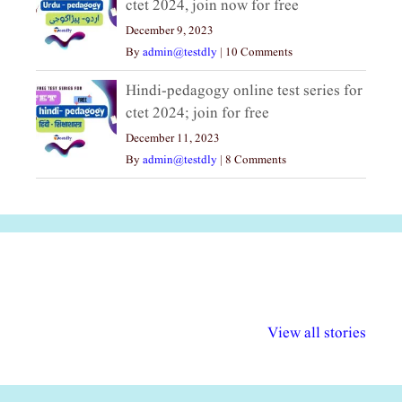
ctet 2024, join now for free
December 9, 2023
By
admin@testdly
|
10 Comments
Hindi-pedagogy online test series for
ctet 2024; join for free
December 11, 2023
By
admin@testdly
|
8 Comments
अल्पसंख्यकों के लिए
राष्ट्रीय अल्पसंख्यक
मराठी पेडाग
विभिन्न योजनाएं और
अधिकार दिवस| 18
वर्षातील महत्व
View all stories
सुविधाएं
दिसंबर
प्रश्न (2024