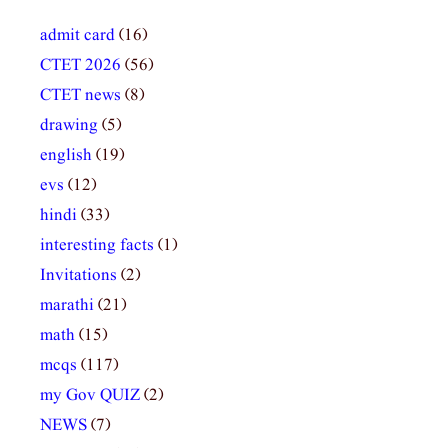
admit card
(16)
CTET 2026
(56)
CTET news
(8)
drawing
(5)
english
(19)
evs
(12)
hindi
(33)
interesting facts
(1)
Invitations
(2)
marathi
(21)
math
(15)
mcqs
(117)
my Gov QUIZ
(2)
NEWS
(7)