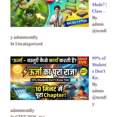
Made? |
Class …
By
admin
@testdl
y admintestdly
In Uncategorized
99% of
Student
s Don’t
Kn…
By
admin
@testdl
y
admintestdly