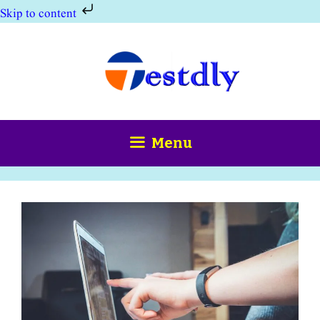
Skip to content
Skip
to
content
Menu