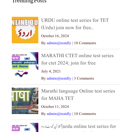
Trending Posts
URDU online test series for TET
(Urdu) join now for free..
October 16, 2024
By
admin@testdly
|
10 Comments
MARATHI CTET online test series
for ctet 2024; join for free
July 4, 2021
By
admin@testdly
|
3 Comments
Marathi language Online test series
for MAHA TET
October 11, 2024
By
admin@testdly
|
10 Comments
آنلائن ٹیسٹ اردو|urdu online test series for