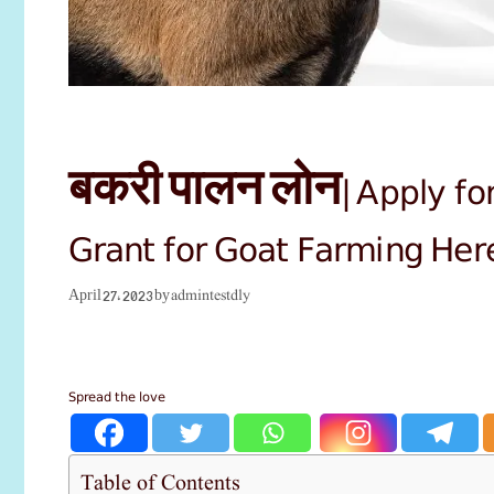
बकरी पालन लोन|Apply for
Grant for Goat Farming Her
admintestdly
April 27, 2023
by
Spread the love
Table of Contents