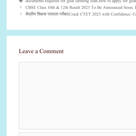
documents required for goat farming loan
how to apply for goa
Tags
,
CBSE Class 10th & 12th Result 2023 To Be Announced Soon; D
केंद्रीय शिक्षक पात्रता परीक्षा|Crack CTET 2023 with Confidence:
Leave a Comment
Comment
Name