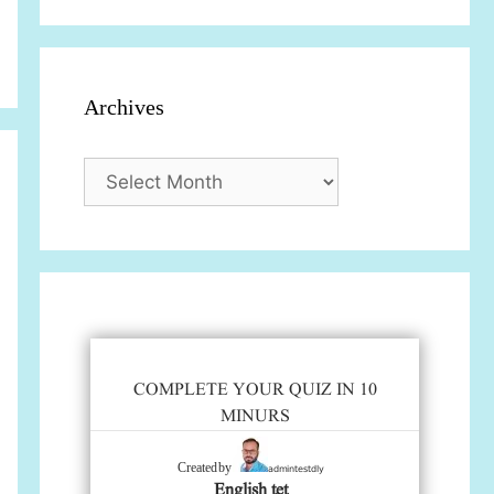
Archives
Archives
COMPLETE YOUR QUIZ IN 10
MINURS
admintestdly
Created by
English tet