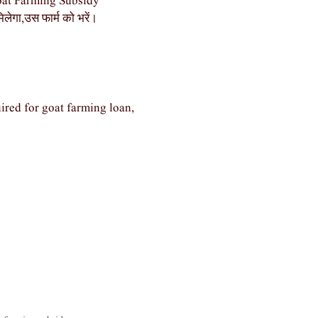
Goat Farming Subsidy
लेगा,उस फार्म को भरें।
red for goat farming loan,