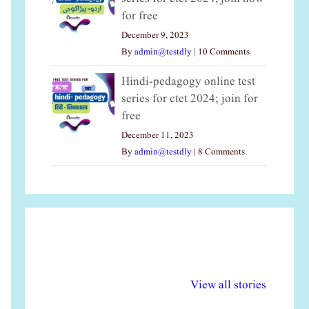
for free
December 9, 2023
By
admin@testdly
|
10 Comments
Hindi-pedagogy online test
series for ctet 2024; join for
free
December 11, 2023
By
admin@testdly
|
8 Comments
अल्पसंख्यकों के लिए
राष्ट्रीय अल्पसंख्यक
मर
विभिन्न योजनाएं और
अधिकार दिवस| 18
वर्
View all stories
सुविधाएं
दिसंबर
प्