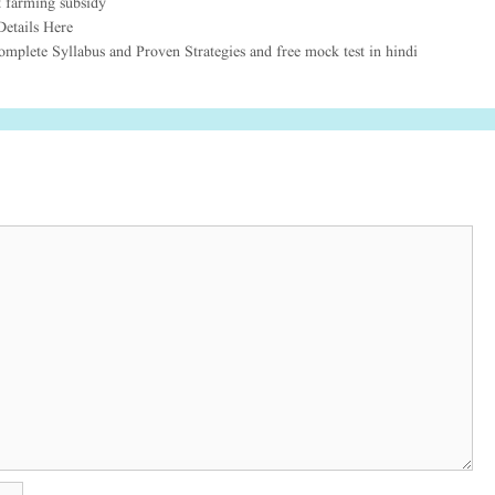
t farming subsidy
etails Here
 Complete Syllabus and Proven Strategies and free mock test in hindi