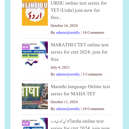
URDU online test series for
TET (Urdu) join now for
free..
October 16, 2024
By
admin@testdly
|
10 Comments
MARATHI CTET online test
series for ctet 2024; join for
free
July 4, 2021
By
admin@testdly
|
3 Comments
Marathi language Online test
series for MAHA TET
October 11, 2024
By
admin@testdly
|
10 Comments
آنلائن ٹیسٹ اردو|urdu online test
series for ctet 2024, join now