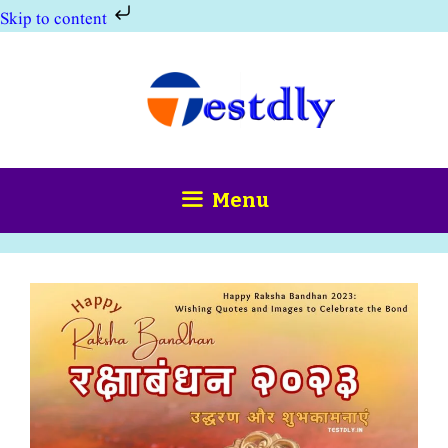
Skip to content
Skip
to
content
Menu