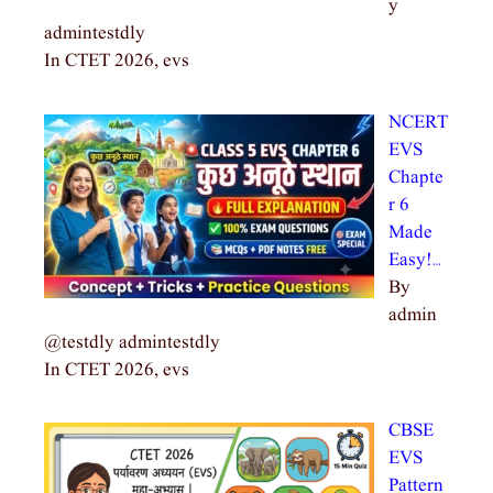
y
admintestdly
In CTET 2026, evs
NCERT
EVS
Chapte
r 6
Made
Easy!…
By
admin
@testdly admintestdly
In CTET 2026, evs
CBSE
EVS
Pattern