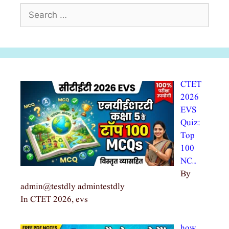
Search
for:
CTET
2026
EVS
Quiz:
Top
100
NC…
By
admin@testdly admintestdly
In CTET 2026, evs
how