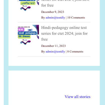
for free
December 9, 2023
By
admin@testdly
|
10 Comments
Hindi-pedagogy online test
series for ctet 2024; join for
free
December 11, 2023
By
admin@testdly
|
8 Comments
अल्पसंख्यकों के लिए
राष्ट्रीय अल्पसंख्यक
मर
विभिन्न योजनाएं और
अधिकार दिवस| 18
वर्
View all stories
सुविधाएं
दिसंबर
प्