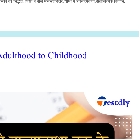
्स्की का सिद्धांत
शिक्षा में बाल मानसशास्त्र
शिक्षा में रचनात्मकता
संज्ञानात्मक विकास
,
,
,
,
dulthood to Childhood