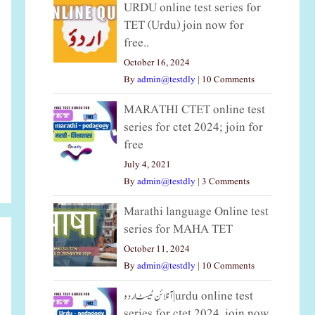
URDU online test series for
TET (Urdu) join now for
free..
October 16, 2024
By
admin@testdly
|
10 Comments
MARATHI CTET online test
series for ctet 2024; join for
free
July 4, 2021
By
admin@testdly
|
3 Comments
Marathi language Online test
series for MAHA TET
October 11, 2024
By
admin@testdly
|
10 Comments
آنلائن ٹیسٹ اردو|urdu online test
series for ctet 2024, join now