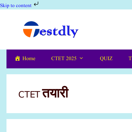
Skip to content
Skip
to
content
Home
CTET 2025
QUIZ
T
CTET तयारी