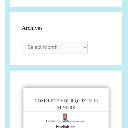
Archives
Archives
COMPLETE YOUR QUIZ IN 10
MINURS
admintestdly
Created by
English tet