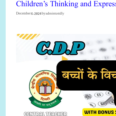
Children’s Thinking and Expres
admintestdly
December 6, 2024
by