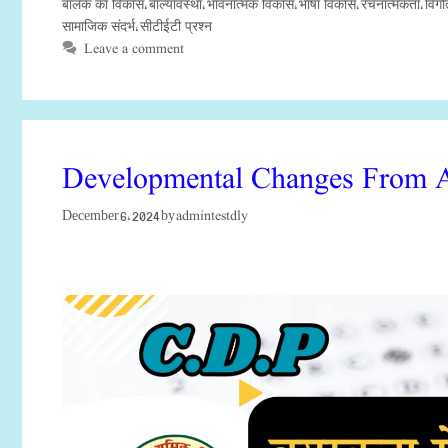
बालक का विकास
बाल्यावस्था
भावनात्मक विकास
भाषा विकास
रचनात्मकता
विगोत
,
,
,
,
,
सामाजिक संदर्भ
सीटीईटी प्रश्न
,
Leave a comment
Developmental Changes From A
admintestdly
December 6, 2024
by