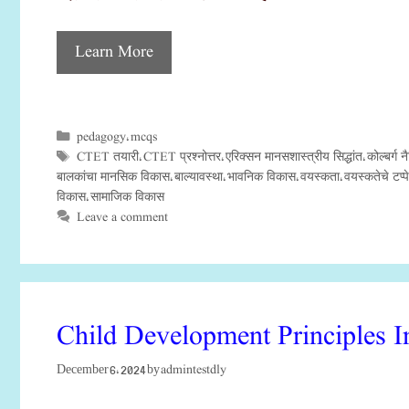
Learn More
pedagogy
mcqs
Categories
,
CTET तयारी
CTET प्रश्नोत्तर
एरिक्सन मानसशास्त्रीय सिद्धांत
कोल्बर्ग न
Tags
,
,
,
बालकांचा मानसिक विकास
बाल्यावस्था
भावनिक विकास
वयस्कता
वयस्कतेचे टप्पे
,
,
,
,
विकास
सामाजिक विकास
,
Leave a comment
Child Development Principles
admintestdly
December 6, 2024
by