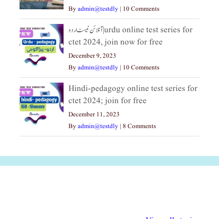
By
admin@testdly
|
10 Comments
آنلائن ٹیسٹ اردو|urdu online test series for
ctet 2024, join now for free
December 9, 2023
By
admin@testdly
|
10 Comments
Hindi-pedagogy online test series for
ctet 2024; join for free
December 11, 2023
By
admin@testdly
|
8 Comments
अल्पसंख्यकों के लिए
राष्ट्रीय अल्पसंख्यक
मराठी पेडाग
विभिन्न योजनाएं और
अधिकार दिवस| 18
वर्षातील महत्व