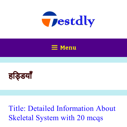
Skip
content
to
content
Menu
हड्डियाँ
Title: Detailed Information About
Skeletal System with 20 mcqs