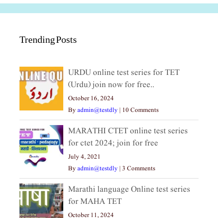
Trending Posts
URDU online test series for TET
(Urdu) join now for free..
October 16, 2024
By
admin@testdly
|
10 Comments
MARATHI CTET online test series
for ctet 2024; join for free
July 4, 2021
By
admin@testdly
|
3 Comments
Marathi language Online test series
for MAHA TET
October 11, 2024