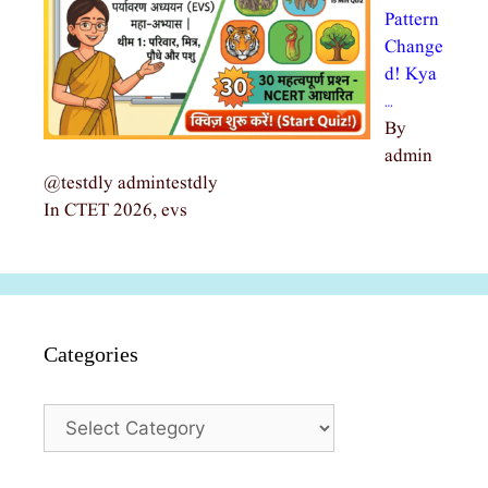
Pattern
Change
d! Kya
…
By
admin
@testdly admintestdly
In CTET 2026, evs
Categories
Categories