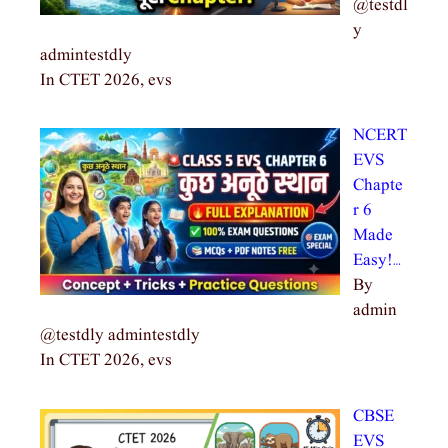
@testdl
y
admintestdly
In CTET 2026, evs
NCERT
EVS
Chapte
r 6
Made
Easy!…
By
admin
@testdly admintestdly
In CTET 2026, evs
CBSE
EVS