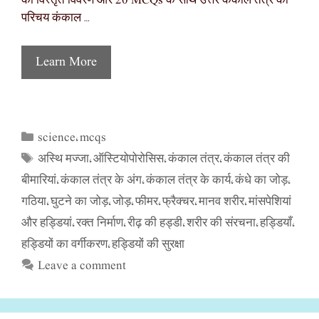
का विस्तृत विवरण और 20 MCQs के साथ उत्तर कंकाल तंत्र का
परिचय कंकाल …
Learn More
science
mcqs
Categories
,
अस्थि मज्जा
ऑस्टियोपोरोसिस
कंकाल तंत्र
कंकाल तंत्र की
Tags
,
,
,
बीमारियां
कंकाल तंत्र के अंग
कंकाल तंत्र के कार्य
कंधे का जोड़
,
,
,
,
गठिया
घुटने का जोड़
जोड़
फीमर
फ्रैक्चर
मानव शरीर
मांसपेशियां
,
,
,
,
,
,
और हड्डियां
रक्त निर्माण
रीढ़ की हड्डी
शरीर की संरचना
हड्डियाँ
,
,
,
,
,
हड्डियों का वर्गीकरण
हड्डियों की सुरक्षा
,
Leave a comment