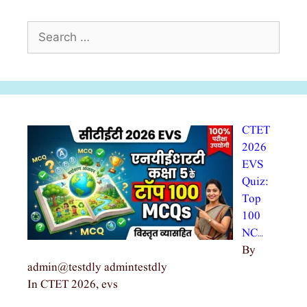
Search
for:
CTET
2026
EVS
Quiz:
Top
100
NC…
By
admin@testdly admintestdly
In CTET 2026, evs