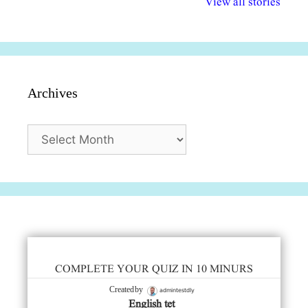
View all stories
सुविधाएं
दिसंबर
प्रश्न (2024
Archives
Archives
COMPLETE YOUR QUIZ IN 10 MINURS
admintestdly
Created by
English tet