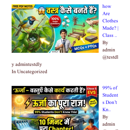
how
Are
Clothes
Made? |
Class …
By
admin
@testdl
y admintestdly
In Uncategorized
99% of
Student
s Don’t
Kn…
By
admin