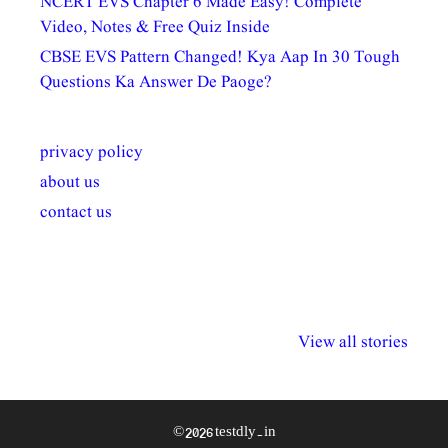
NCERT EVS Chapter 6 Made Easy! Complete
Video, Notes & Free Quiz Inside
CBSE EVS Pattern Changed! Kya Aap In 30 Tough
Questions Ka Answer De Paoge?
privacy policy
about us
contact us
अल्पसंख्यकों के लिए
राष्ट्रीय अल्पसंख्यक
मराठी पेडाग
विभिन्न योजनाएं और
अधिकार दिवस| 18
वर्षातील महत्व
View all stories
सुविधाएं
दिसंबर
प्रश्न (2024
© 2026 testdly.in