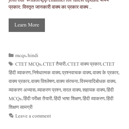
join our WhatsApp channel for latest update वाक्य
प्रकार: विस्तृत जानकारी वाक्य का प्रकार वाक्य …
Learn More
mcqs
hindi
Categories
,
CTET MCQs
CTET तैयारी
CTET वाक्य प्रकार
CTET
Tags
,
,
,
हिंदी व्याकरण
निषेधात्मक वाक्य
प्रश्नवाचक वाक्य
वाक्य के प्रकार
,
,
,
,
वाक्य प्रकार
वाक्य विश्लेषण
वाक्य संरचना
विस्मयादिबोधक वाक्य
,
,
,
,
व्याकरण अभ्यास
व्याकरण प्रश्न
सरल वाक्य
सहायक वाक्य
हिंदी
,
,
,
,
MCQs
हिंदी परीक्षा तैयारी
हिंदी भाषा शिक्षण
हिंदी व्याकरण
हिंदी
,
,
,
,
शिक्षण सामग्री
Leave a comment