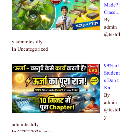
Made? |
Class …
By
admin
@testdl
y admintestdly
In Uncategorized
99% of
Student
s Don’t
Kn…
By
admin
@testdl
y
admintestdly