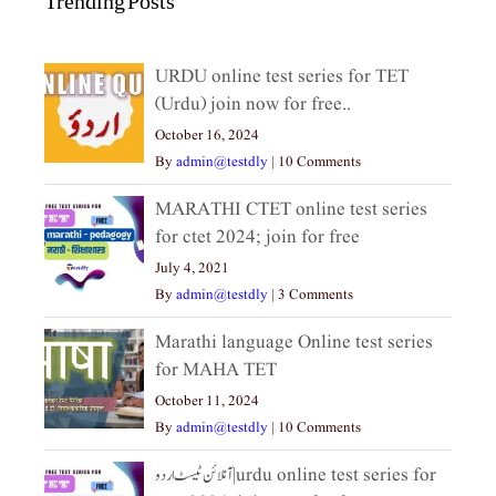
Trending Posts
URDU online test series for TET
(Urdu) join now for free..
October 16, 2024
By
admin@testdly
|
10 Comments
MARATHI CTET online test series
for ctet 2024; join for free
July 4, 2021
By
admin@testdly
|
3 Comments
Marathi language Online test series
for MAHA TET
October 11, 2024
By
admin@testdly
|
10 Comments
آنلائن ٹیسٹ اردو|urdu online test series for