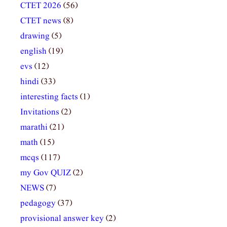
CTET 2026
(56)
CTET news
(8)
drawing
(5)
english
(19)
evs
(12)
hindi
(33)
interesting facts
(1)
Invitations
(2)
marathi
(21)
math
(15)
mcqs
(117)
my Gov QUIZ
(2)
NEWS
(7)
pedagogy
(37)
provisional answer key
(2)