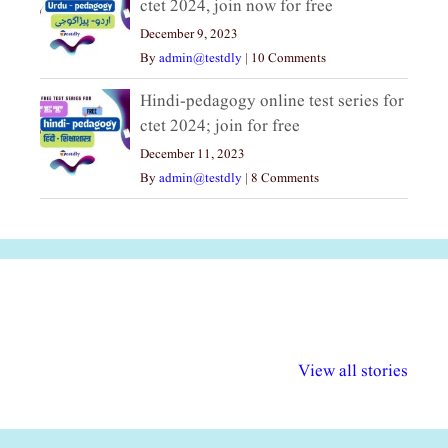
ctet 2024, join now for free
December 9, 2023
By
admin@testdly
|
10 Comments
Hindi-pedagogy online test series for
ctet 2024; join for free
December 11, 2023
By
admin@testdly
|
8 Comments
अल्पसंख्यकों के लिए
राष्ट्रीय अल्पसंख्यक
मराठी पेडाग
विभिन्न योजनाएं और
अधिकार दिवस| 18
वर्षातील महत्व
View all stories
सुविधाएं
दिसंबर
प्रश्न (2024