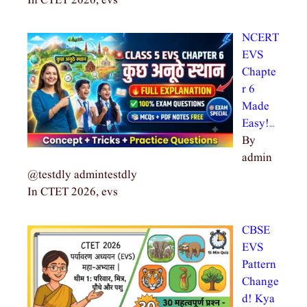
In CTET 2026, evs
NCERT
EVS
Chapte
r 6
Made
Easy!…
By
admin
@testdly admintestdly
In CTET 2026, evs
CBSE
EVS
Pattern
Change
d! Kya