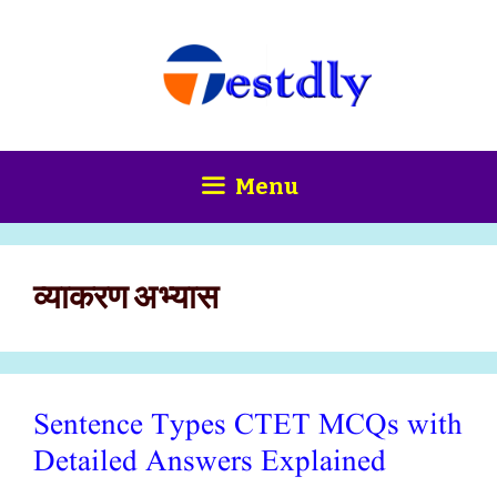
Skip
content
to
content
Menu
व्याकरण अभ्यास
Sentence Types CTET MCQs with
Detailed Answers Explained