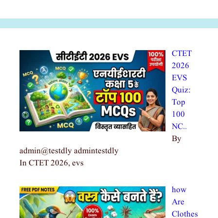
CTET
2026
EVS
Quiz:
Top
100
NC…
By
admin@testdly admintestdly
In CTET 2026, evs
how
Are
Clothes