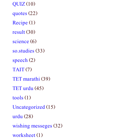
QUIZ
(10)
quotes
(22)
Recipe
(1)
result
(30)
science
(6)
so.studies
(33)
speech
(2)
TAIT
(7)
TET marathi
(39)
TET urdu
(45)
tools
(1)
Uncategorized
(15)
urdu
(28)
wishing messeges
(32)
worksheet
(1)