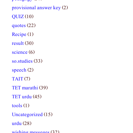
provisional answer key
(2)
QUIZ
(10)
quotes
(22)
Recipe
(1)
result
(30)
science
(6)
so.studies
(33)
speech
(2)
TAIT
(7)
TET marathi
(39)
TET urdu
(45)
tools
(1)
Uncategorized
(15)
urdu
(28)
wishing messeges
(32)