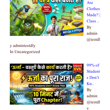
Are
Clothes
Made? |
Class …
By
admin
@testdl
y admintestdly
In Uncategorized
99% of
Student
s Don’t
Kn…
By
admin
@testdl
y