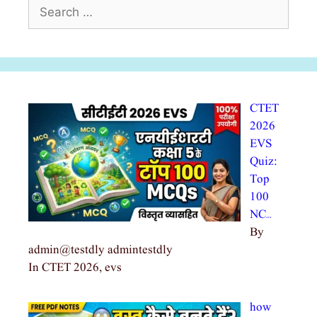
Search
for:
CTET
2026
EVS
Quiz:
Top
100
NC…
By
admin@testdly admintestdly
In CTET 2026, evs
how