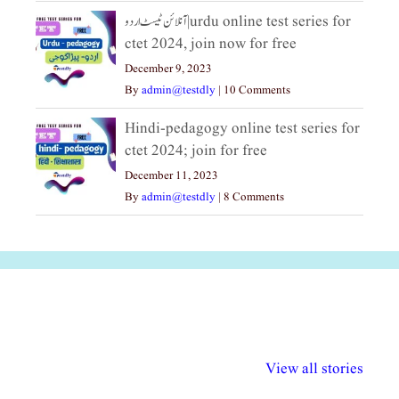
آنلائن ٹیسٹ اردو|urdu online test series for
ctet 2024, join now for free
December 9, 2023
By
admin@testdly
|
10 Comments
Hindi-pedagogy online test series for
ctet 2024; join for free
December 11, 2023
By
admin@testdly
|
8 Comments
अल्पसंख्यकों के लिए
राष्ट्रीय अल्पसंख्यक
मराठी पेडाग
विभिन्न योजनाएं और
अधिकार दिवस| 18
वर्षातील महत्व
View all stories
सुविधाएं
दिसंबर
प्रश्न (2024