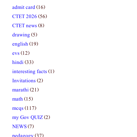
admit card
(16)
CTET 2026
(56)
CTET news
(8)
drawing
(5)
english
(19)
evs
(12)
hindi
(33)
interesting facts
(1)
Invitations
(2)
marathi
(21)
math
(15)
mcqs
(117)
my Gov QUIZ
(2)
NEWS
(7)
pedagogy
(37)