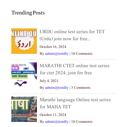
Trending Posts
URDU online test series for TET
(Urdu) join now for free..
October 16, 2024
By
admin@testdly
|
10 Comments
MARATHI CTET online test series
for ctet 2024; join for free
July 4, 2021
By
admin@testdly
|
3 Comments
Marathi language Online test series
for MAHA TET
October 11, 2024
By
admin@testdly
|
10 Comments