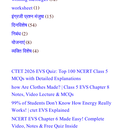
worksheet
(1)
इंग्रजी प्रश्न मंजुषा
(15)
दिनविशेष
(54)
निबंध
(2)
योजनाएं
(8)
व्यक्ति विशेष
(4)
CTET 2026 EVS Quiz: Top 100 NCERT Class 5
MCQs with Detailed Explanations
how Are Clothes Made? | Class 5 EVS Chapter 8
Notes, Video Lecture & MCQs
99% of Students Don’t Know How Energy Really
Works! | ctet EVS Explained
NCERT EVS Chapter 6 Made Easy! Complete
Video, Notes & Free Quiz Inside