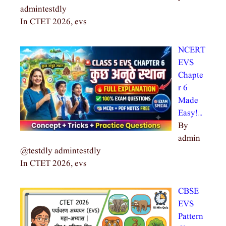
admintestdly
In CTET 2026, evs
NCERT
EVS
Chapte
r 6
Made
Easy!…
By
admin
@testdly admintestdly
In CTET 2026, evs
CBSE
EVS
Pattern