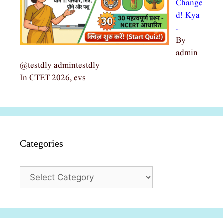
Change
d! Kya
…
By
admin
@testdly admintestdly
In CTET 2026, evs
Categories
Categories