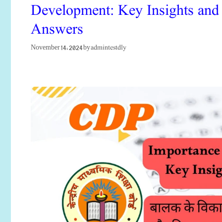
Development: Key Insights an
Answers
admintestdly
November 14, 2024
by