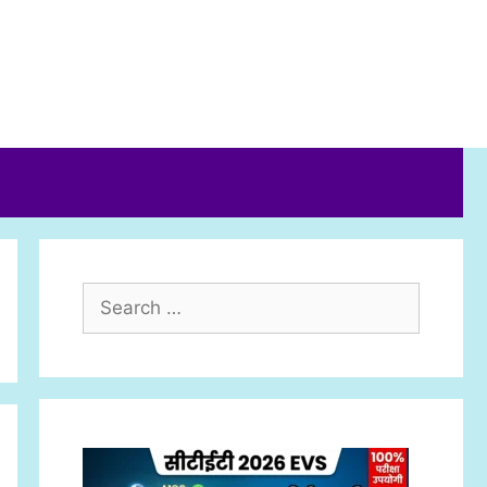
Search
for: