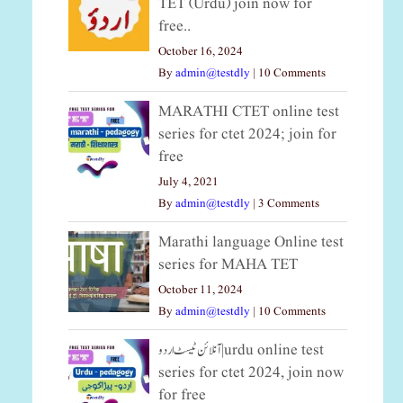
TET (Urdu) join now for
free..
October 16, 2024
By
admin@testdly
|
10 Comments
MARATHI CTET online test
series for ctet 2024; join for
free
July 4, 2021
By
admin@testdly
|
3 Comments
Marathi language Online test
series for MAHA TET
October 11, 2024
By
admin@testdly
|
10 Comments
آنلائن ٹیسٹ اردو|urdu online test
series for ctet 2024, join now
for free