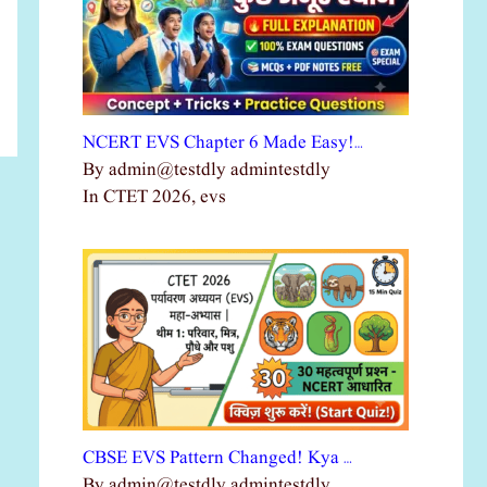
NCERT EVS Chapter 6 Made Easy!…
By admin@testdly admintestdly
In CTET 2026, evs
CBSE EVS Pattern Changed! Kya …
By admin@testdly admintestdly