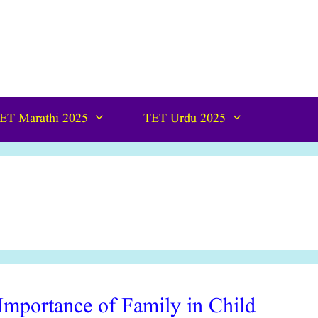
ET Marathi 2025
TET Urdu 2025
व|Importance of Family in Child