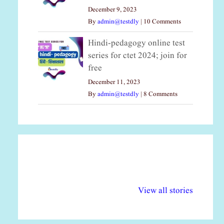
December 9, 2023
By
admin@testdly
|
10 Comments
Hindi-pedagogy online test
series for ctet 2024; join for
free
December 11, 2023
By
admin@testdly
|
8 Comments
अल्पसंख्यकों के लिए
राष्ट्रीय अल्पसंख्यक
मर
विभिन्न योजनाएं और
अधिकार दिवस| 18
वर्
View all stories
सुविधाएं
दिसंबर
प्