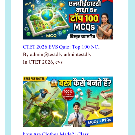
CTET 2026 EVS Quiz: Top 100 NC…
By admin@testdly admintestdly
In CTET 2026, evs
how Are Clothes Made? | Class …