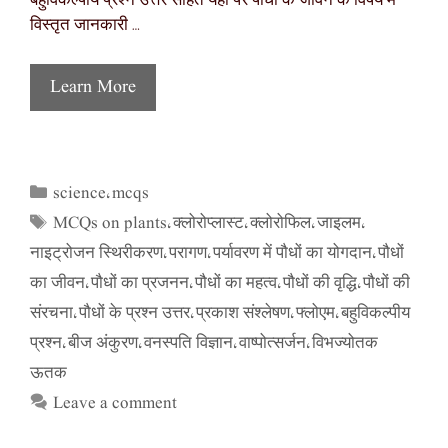
बहुविकल्पीय प्रश्न उत्तर सहित यहां पर पौधों के जीवन के विषय में
विस्तृत जानकारी …
Learn More
science
mcqs
Categories
,
MCQs on plants
क्लोरोप्लास्ट
क्लोरोफिल
जाइलम
Tags
,
,
,
,
नाइट्रोजन स्थिरीकरण
परागण
पर्यावरण में पौधों का योगदान
पौधों
,
,
,
का जीवन
पौधों का प्रजनन
पौधों का महत्व
पौधों की वृद्धि
पौधों की
,
,
,
,
संरचना
पौधों के प्रश्न उत्तर
प्रकाश संश्लेषण
फ्लोएम
बहुविकल्पीय
,
,
,
,
प्रश्न
बीज अंकुरण
वनस्पति विज्ञान
वाष्पोत्सर्जन
विभज्योतक
,
,
,
,
ऊतक
Leave a comment