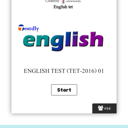
admintestdly
Created by
English tet
ENGLISH TEST (TET-2016) 01
498