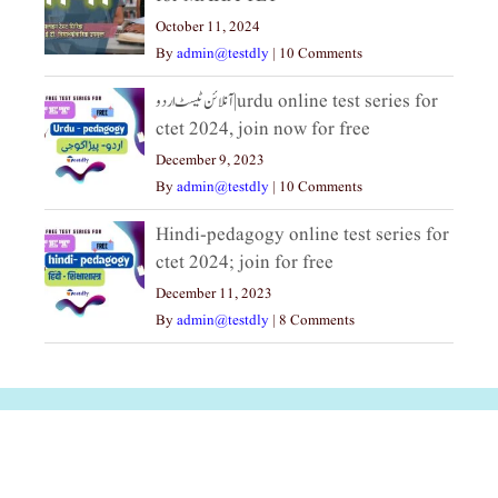
October 11, 2024
By
admin@testdly
|
10 Comments
آنلائن ٹیسٹ اردو|urdu online test series for
ctet 2024, join now for free
December 9, 2023
By
admin@testdly
|
10 Comments
Hindi-pedagogy online test series for
ctet 2024; join for free
December 11, 2023
By
admin@testdly
|
8 Comments