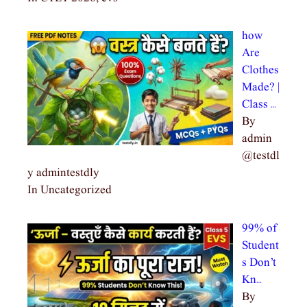
how
Are
Clothes
Made? |
Class …
By
admin
@testdl
y admintestdly
In Uncategorized
99% of
Student
s Don’t
Kn…
By