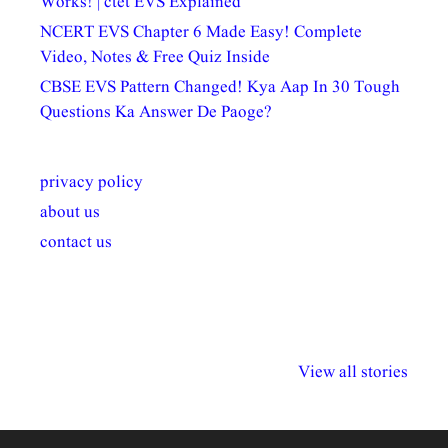
Works! | ctet EVS Explained
NCERT EVS Chapter 6 Made Easy! Complete
Video, Notes & Free Quiz Inside
CBSE EVS Pattern Changed! Kya Aap In 30 Tough
Questions Ka Answer De Paoge?
privacy policy
about us
contact us
अल्पसंख्यकों के लिए
राष्ट्रीय अल्पसंख्यक
मराठी पेडाग
विभिन्न योजनाएं और
अधिकार दिवस| 18
वर्षातील महत्व
View all stories
सुविधाएं
दिसंबर
प्रश्न (2024