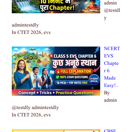
admin
@testdl
y
admintestdly
In CTET 2026, evs
NCERT
EVS
Chapte
r 6
Made
Easy!…
By
admin
@testdly admintestdly
In CTET 2026, evs
CBSE