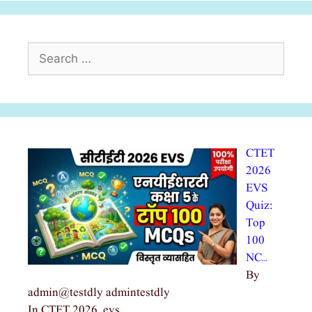
Search
for:
CTET
2026
EVS
Quiz:
Top
100
NC…
By
admin@testdly admintestdly
In CTET 2026, evs