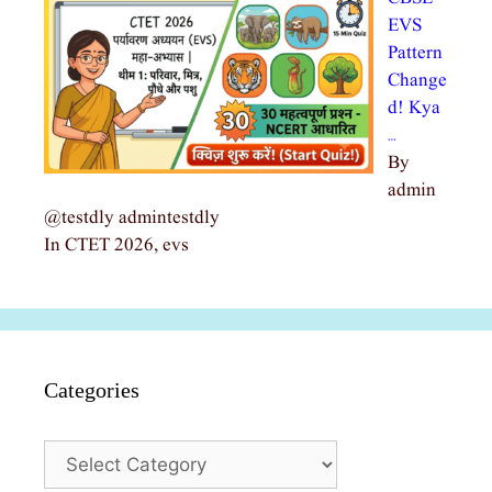
EVS
Pattern
Change
d! Kya
…
By
admin
@testdly admintestdly
In CTET 2026, evs
Categories
Categories