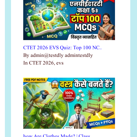
CTET 2026 EVS Quiz: Top 100 NC…
By admin@testdly admintestdly
In CTET 2026, evs
how Are Clothes Made? | Class …