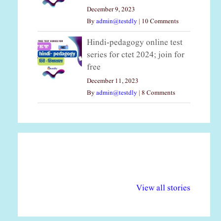
December 9, 2023
By
admin@testdly
|
10 Comments
Hindi-pedagogy online test
series for ctet 2024; join for
free
December 11, 2023
By
admin@testdly
|
8 Comments
अल्पसंख्यकों के लिए
राष्ट्रीय अल्पसंख्यक
मर
विभिन्न योजनाएं और
अधिकार दिवस| 18
वर्
View all stories
सुविधाएं
दिसंबर
प्