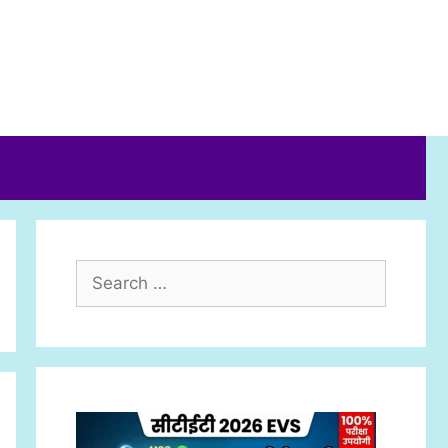
Search
for: