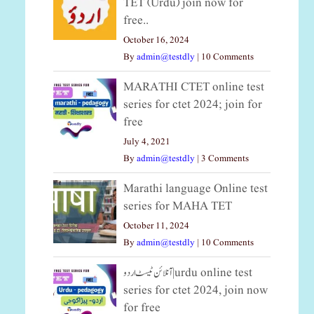
TET (Urdu) join now for
free..
October 16, 2024
By
admin@testdly
|
10 Comments
MARATHI CTET online test
series for ctet 2024; join for
free
July 4, 2021
By
admin@testdly
|
3 Comments
Marathi language Online test
series for MAHA TET
October 11, 2024
By
admin@testdly
|
10 Comments
آنلائن ٹیسٹ اردو|urdu online test
series for ctet 2024, join now
for free