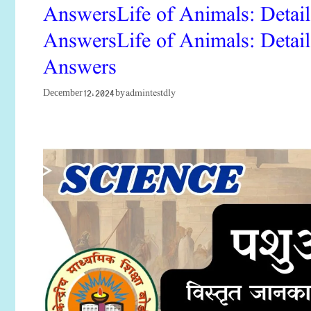
AnswersLife of Animals: Detai
AnswersLife of Animals: Detai
Answers
admintestdly
December 12, 2024
by