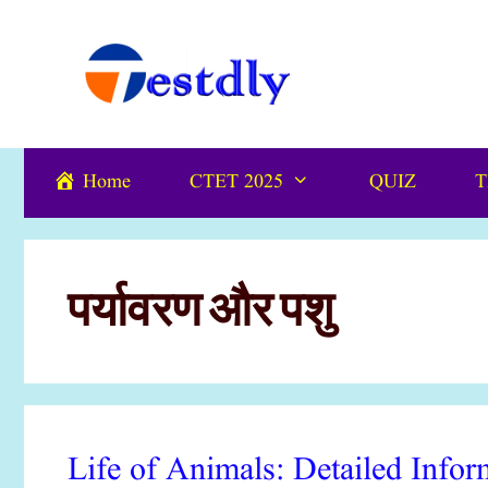
Skip
content
to
content
Home
CTET 2025
QUIZ
T
पर्यावरण और पशु
Life of Animals: Detailed Inf