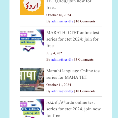
TET (Urdu) join now for
free..
October 16, 2024
By
admin@testdly
|
10 Comments
MARATHI CTET online test
series for ctet 2024; join for
free
July 4, 2021
By
admin@testdly
|
3 Comments
Marathi language Online test
series for MAHA TET
October 11, 2024
By
admin@testdly
|
10 Comments
آنلائن ٹیسٹ اردو|urdu online test
series for ctet 2024, join now
for free