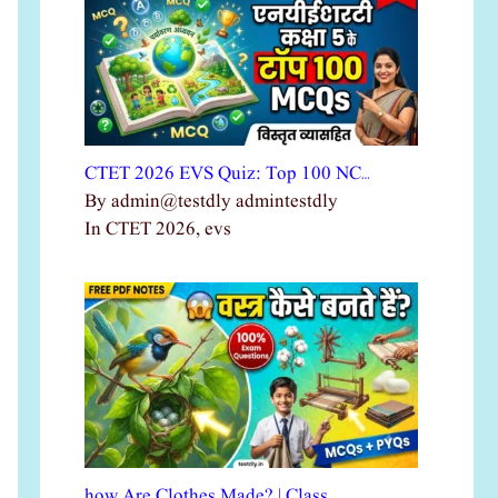
CTET 2026 EVS Quiz: Top 100 NC…
By admin@testdly admintestdly
In CTET 2026, evs
how Are Clothes Made? | Class …