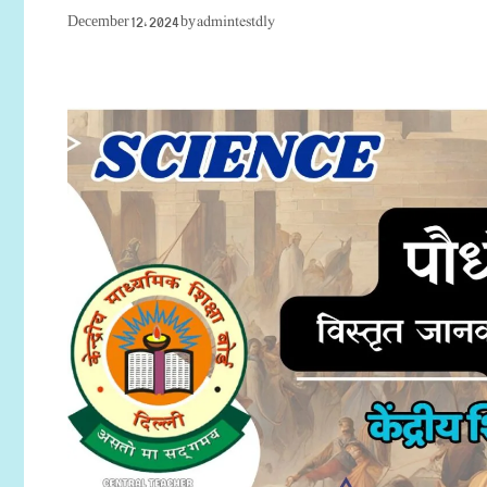
admintestdly
December 12, 2024
by