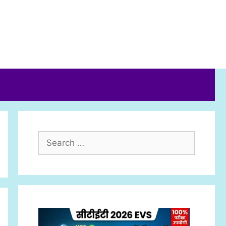
Search
for: