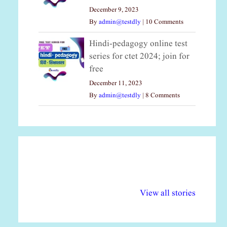
December 9, 2023
By
admin@testdly
|
10 Comments
Hindi-pedagogy online test
series for ctet 2024; join for
free
December 11, 2023
By
admin@testdly
|
8 Comments
अल्पसंख्यकों के लिए
राष्ट्रीय अल्पसंख्यक
मर
विभिन्न योजनाएं और
अधिकार दिवस| 18
वर्
View all stories
सुविधाएं
दिसंबर
प्