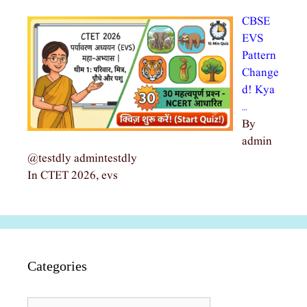
CBSE
EVS
Pattern
Change
d! Kya
…
By
admin
@testdly admintestdly
In CTET 2026, evs
Categories
Categories