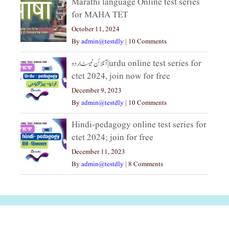
Marathi language Online test series
for MAHA TET
October 11, 2024
By
admin@testdly
|
10 Comments
آنلائن ٹیسٹ اردو|urdu online test series for
ctet 2024, join now for free
December 9, 2023
By
admin@testdly
|
10 Comments
Hindi-pedagogy online test series for
ctet 2024; join for free
December 11, 2023
By
admin@testdly
|
8 Comments