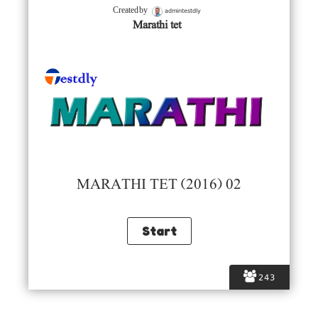
admintestdly
Created by
Marathi tet
MARATHI TET (2016) 02
243