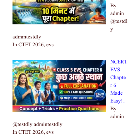
By
admin
@testdl
y
admintestdly
In CTET 2026, evs
NCERT
EVS
Chapte
r 6
Made
Easy!…
By
admin
@testdly admintestdly
In CTET 2026, evs