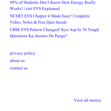
99% of Students Don’t Know How Energy Really
Works! | ctet EVS Explained
NCERT EVS Chapter 6 Made Easy! Complete
Video, Notes & Free Quiz Inside
CBSE EVS Pattern Changed! Kya Aap In 30 Tough
Questions Ka Answer De Paoge?
privacy policy
about us
contact us
अल्पसंख्यकों के लिए
राष्ट्रीय अल्पसंख्यक
मराठी पेडाग
विभिन्न योजनाएं और
अधिकार दिवस| 18
वर्षातील महत्व
View all stories
सुविधाएं
दिसंबर
प्रश्न (2024