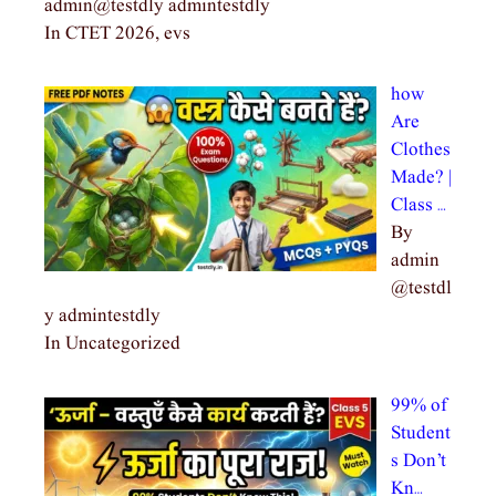
admin@testdly admintestdly
In CTET 2026, evs
how
Are
Clothes
Made? |
Class …
By
admin
@testdl
y admintestdly
In Uncategorized
99% of
Student
s Don’t
Kn…