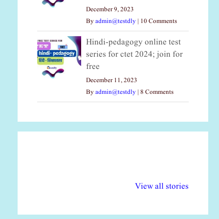
December 9, 2023
By
admin@testdly
|
10 Comments
Hindi-pedagogy online test
series for ctet 2024; join for
free
December 11, 2023
By
admin@testdly
|
8 Comments
अल्पसंख्यकों के लिए
राष्ट्रीय अल्पसंख्यक
मर
विभिन्न योजनाएं और
अधिकार दिवस| 18
वर्
View all stories
सुविधाएं
दिसंबर
प्