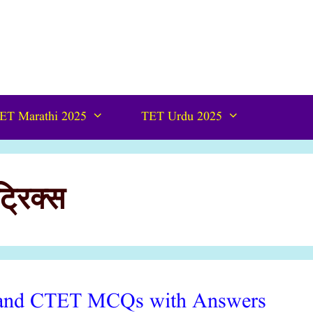
ET Marathi 2025
TET Urdu 2025
्रिक्स
s and CTET MCQs with Answers