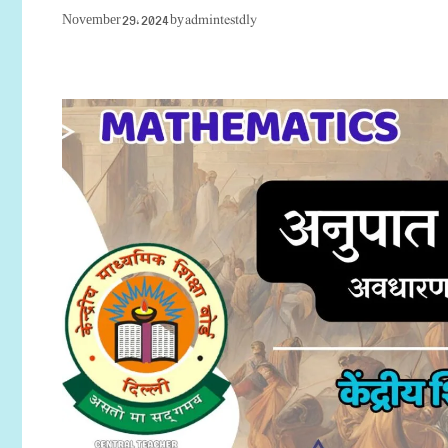
admintestdly
November 29, 2024
by