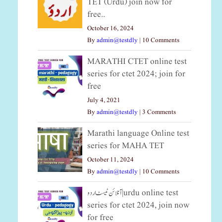
TET (Urdu) join now for
free..
October 16, 2024
By
admin@testdly
|
10 Comments
MARATHI CTET online test
series for ctet 2024; join for
free
July 4, 2021
By
admin@testdly
|
3 Comments
Marathi language Online test
series for MAHA TET
October 11, 2024
By
admin@testdly
|
10 Comments
آنلائن ٹیسٹ اردو|urdu online test
series for ctet 2024, join now
for free