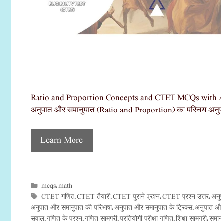
Ratio and Proportion Concepts and CTET MCQs with Ans
अनुपात और समानुपात (Ratio and Proportion) का परिचय अनु
Learn More
mcqs
math
Categories
,
CTET गणित
CTET तैयारी
CTET पुराने प्रश्न
CTET प्रश्न उत्तर
अनु
Tags
,
,
,
,
अनुपात और समानुपात की परिभाषा
अनुपात और समानुपात के ट्रिक्स
अनुपात और
,
,
सवाल
गणित के प्रश्न
गणित सामग्री
प्रतियोगी परीक्षा गणित
शिक्षा सामग्री
समान
,
,
,
,
,