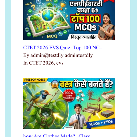
CTET 2026 EVS Quiz: Top 100 NC…
By admin@testdly admintestdly
In CTET 2026, evs
how Are Clothes Made? | Class …