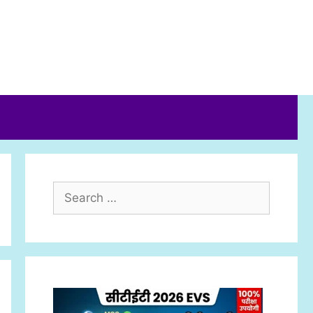
Search
for: