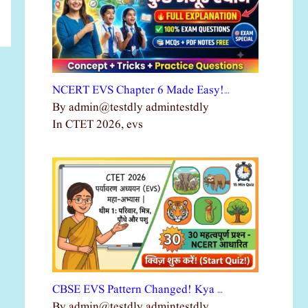
NCERT EVS Chapter 6 Made Easy!…
By admin@testdly admintestdly
In CTET 2026, evs
CBSE EVS Pattern Changed! Kya …
By admin@testdly admintestdly