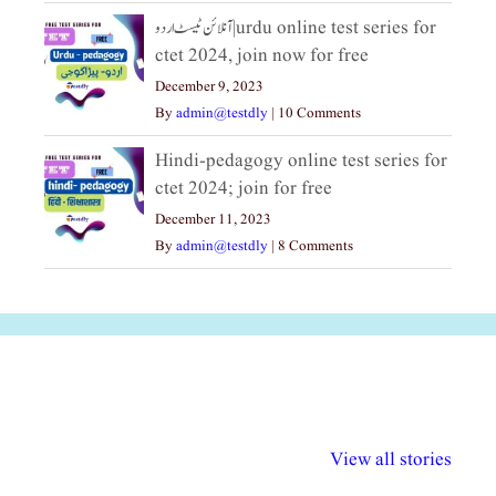
آنلائن ٹیسٹ اردو|urdu online test series for
ctet 2024, join now for free
December 9, 2023
By
admin@testdly
|
10 Comments
Hindi-pedagogy online test series for
ctet 2024; join for free
December 11, 2023
By
admin@testdly
|
8 Comments
अल्पसंख्यकों के लिए
राष्ट्रीय अल्पसंख्यक
मराठी पेडाग
विभिन्न योजनाएं और
अधिकार दिवस| 18
वर्षातील महत्व
View all stories
सुविधाएं
दिसंबर
प्रश्न (2024