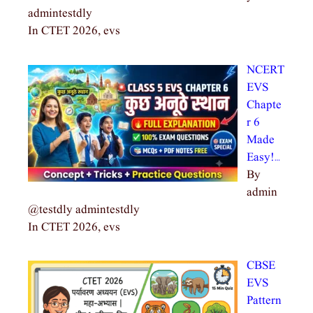
admintestdly
In CTET 2026, evs
NCERT
EVS
Chapte
r 6
Made
Easy!…
By
admin
@testdly admintestdly
In CTET 2026, evs
CBSE
EVS
Pattern