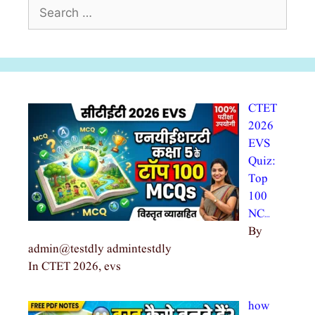
Search
for:
CTET
2026
EVS
Quiz:
Top
100
NC…
By
admin@testdly admintestdly
In CTET 2026, evs
how