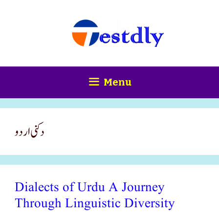
Skip
content
to
content
Menu
دکنی اردو
Dialects of Urdu A Journey
Through Linguistic Diversity