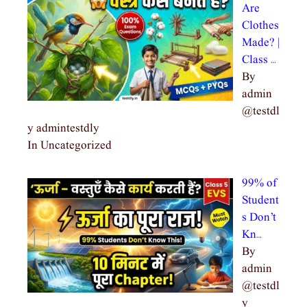
Are
Clothes
Made? |
Class …
By
admin
@testdl
y admintestdly
In Uncategorized
99% of
Student
s Don’t
Kn…
By
admin
@testdl
y