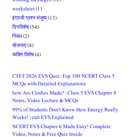
worksheet
(1)
इंग्रजी प्रश्न मंजुषा
(15)
दिनविशेष
(54)
निबंध
(2)
योजनाएं
(8)
व्यक्ति विशेष
(4)
CTET 2026 EVS Quiz: Top 100 NCERT Class 5
MCQs with Detailed Explanations
how Are Clothes Made? | Class 5 EVS Chapter 8
Notes, Video Lecture & MCQs
99% of Students Don’t Know How Energy Really
Works! | ctet EVS Explained
NCERT EVS Chapter 6 Made Easy! Complete
Video, Notes & Free Quiz Inside