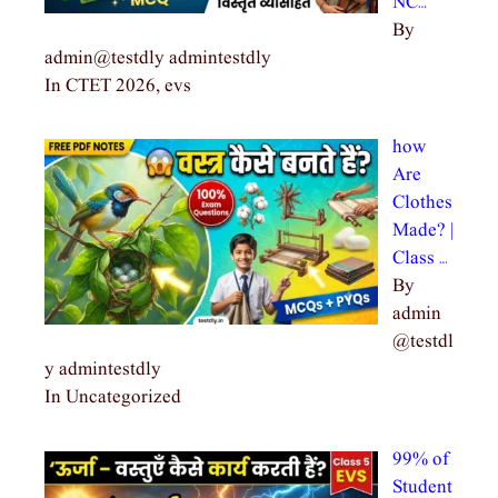
NC…
By
admin@testdly admintestdly
In CTET 2026, evs
how
Are
Clothes
Made? |
Class …
By
admin
@testdl
y admintestdly
In Uncategorized
99% of
Student