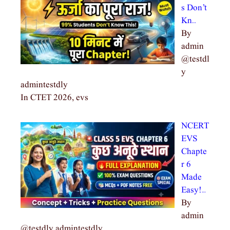
s Don’t
Kn…
By
admin
@testdl
y
admintestdly
In CTET 2026, evs
NCERT
EVS
Chapte
r 6
Made
Easy!…
By
admin
@testdly admintestdly