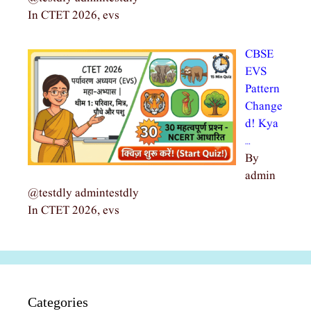
In CTET 2026, evs
CBSE
EVS
Pattern
Change
d! Kya
…
By
admin
@testdly admintestdly
In CTET 2026, evs
Categories