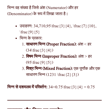
भिन्न वह संख्या है जिसे अंश (Numerator) और हर
(Denominator) के रूप में लिखा जाता है।
उदाहरण: 34,710,95\frac{3}{4}, \frac{7}{10},
\frac{9}{5}
भिन्न के प्रकार:
साधारण भिन्न (Proper Fraction):
अंश < हर
(34\frac{3}{4})
विषम भिन्न (Improper Fraction):
अंश > हर
(95\frac{9}{5})
मिश्र भिन्न (Mixed Fraction):
एक पूर्णांक और एक
साधारण भिन्न (1231 \frac{2}{3})
भिन्न से दशमलव में परिवर्तन:
34=0.75\frac{3}{4} = 0.75