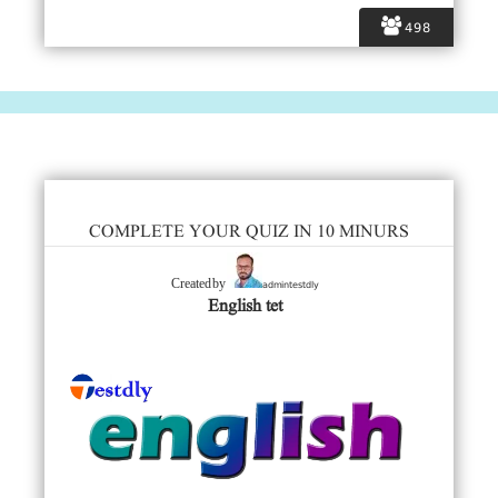
498
COMPLETE YOUR QUIZ IN 10 MINURS
admintestdly
Created by
English tet