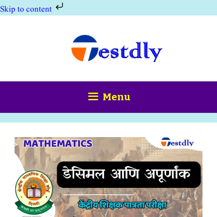
Skip to content
Skip
to
content
Menu