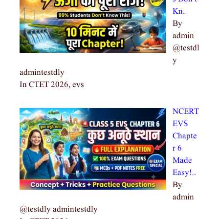
Kn…
By
admin
@testdl
y
admintestdly
In CTET 2026, evs
NCERT
EVS
Chapte
r 6
Made
Easy!…
By
admin
@testdly admintestdly