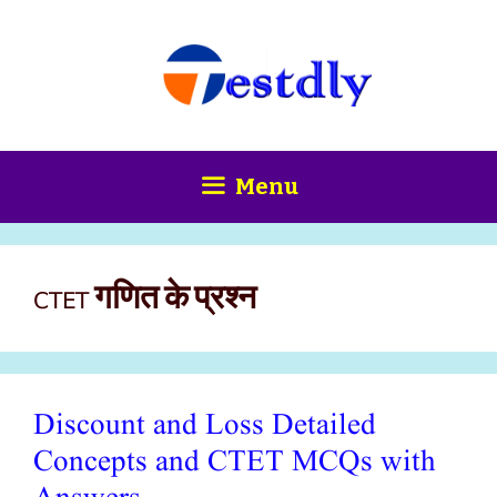
Skip
content
to
content
Menu
CTET गणित के प्रश्न
Discount and Loss Detailed
Concepts and CTET MCQs with