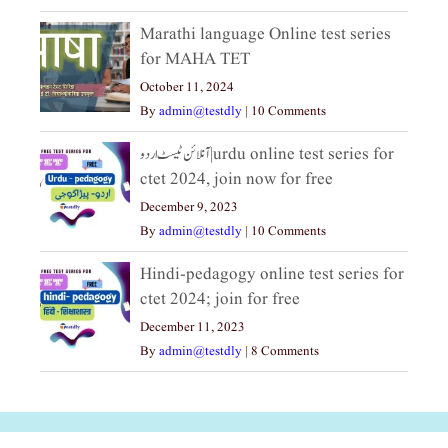
Marathi language Online test series
for MAHA TET
October 11, 2024
By
admin@testdly
|
10 Comments
آنلائن ٹیسٹ اردو|urdu online test series for
ctet 2024, join now for free
December 9, 2023
By
admin@testdly
|
10 Comments
Hindi-pedagogy online test series for
ctet 2024; join for free
December 11, 2023
By
admin@testdly
|
8 Comments