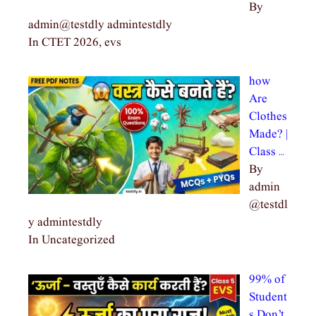
By
admin@testdly admintestdly
In CTET 2026, evs
how
Are
Clothes
Made? |
Class …
By
admin
@testdl
y admintestdly
In Uncategorized
99% of
Student
s Don’t