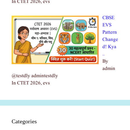
In CTET 2026, evs
CBSE
EVS
Pattern
Change
d! Kya
…
By
admin
@testdly admintestdly
In CTET 2026, evs
Categories