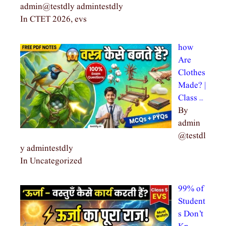
admin@testdly admintestdly
In CTET 2026, evs
how
Are
Clothes
Made? |
Class …
By
admin
@testdl
y admintestdly
In Uncategorized
99% of
Student
s Don’t