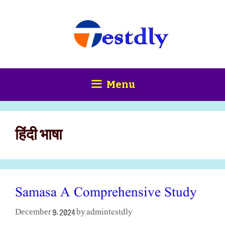
Skip
content
to
content
Menu
हिंदी भाषा
Samasa A Comprehensive Study
admintestdly
December 9, 2024
by