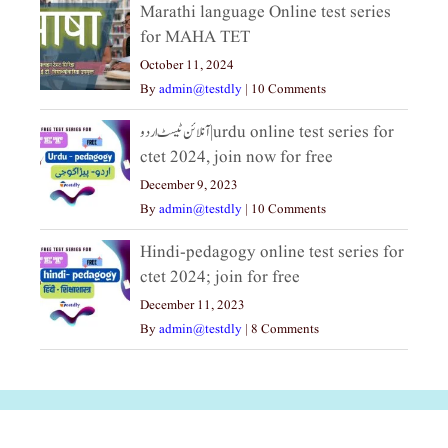
Marathi language Online test series
for MAHA TET
October 11, 2024
By
admin@testdly
|
10 Comments
آنلائن ٹیسٹ اردو|urdu online test series for
ctet 2024, join now for free
December 9, 2023
By
admin@testdly
|
10 Comments
Hindi-pedagogy online test series for
ctet 2024; join for free
December 11, 2023
By
admin@testdly
|
8 Comments