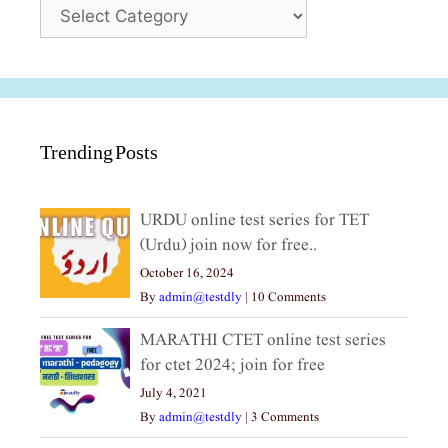
Categories
Trending Posts
URDU online test series for TET
(Urdu) join now for free..
October 16, 2024
By
admin@testdly
|
10 Comments
MARATHI CTET online test series
for ctet 2024; join for free
July 4, 2021
By
admin@testdly
|
3 Comments