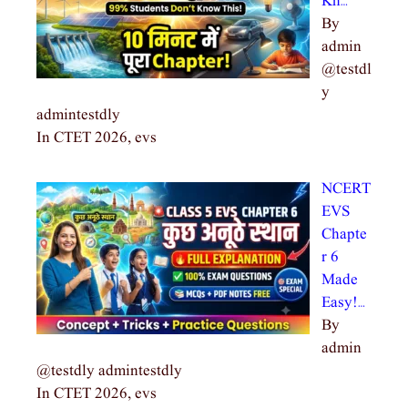
Kn…
By
admin
@testdl
y
admintestdly
In CTET 2026, evs
NCERT
EVS
Chapte
r 6
Made
Easy!…
By
admin
@testdly admintestdly
In CTET 2026, evs