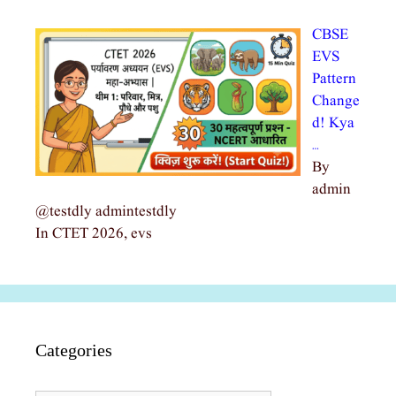
CBSE
EVS
Pattern
Change
d! Kya
…
By
admin
@testdly admintestdly
In CTET 2026, evs
Categories