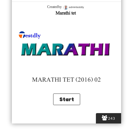
admintestdly
Created by
Marathi tet
MARATHI TET (2016) 02
243