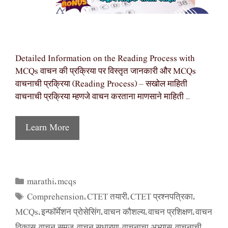
Detailed Information on the Reading Process with
MCQs वाचन की प्रक्रिया पर विस्तृत जानकारी और MCQs
वाचनाची प्रक्रिया (Reading Process) – सखोल माहिती
वाचनाची प्रक्रिया म्हणजे वाचन करताना माणसाने माहिती …
Learn More
marathi
mcqs
Categories
,
Comprehension
CTET तयारी
CTET प्रश्नपत्रिका
Tags
,
,
,
MCQs
इन्फॉर्मेशन प्रोसेसिंग
वाचन कौशल्य
वाचन प्रशिक्षण
वाचन
,
,
,
,
विकास
वाचन समज
वाचन सुधारणा
वाचनाचा अभ्यास
वाचनाची
,
,
,
,