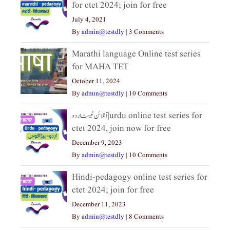
for ctet 2024; join for free
July 4, 2021
By
admin@testdly
|
3 Comments
Marathi language Online test series
for MAHA TET
October 11, 2024
By
admin@testdly
|
10 Comments
آنلائن ٹیسٹ اردو|urdu online test series for
ctet 2024, join now for free
December 9, 2023
By
admin@testdly
|
10 Comments
Hindi-pedagogy online test series for
ctet 2024; join for free
December 11, 2023
By
admin@testdly
|
8 Comments