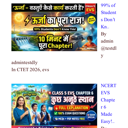
99% of
Student
s Don’t
Kn…
By
admin
@testdl
y
admintestdly
In CTET 2026, evs
NCERT
EVS
Chapte
r 6
Made
Easy!…